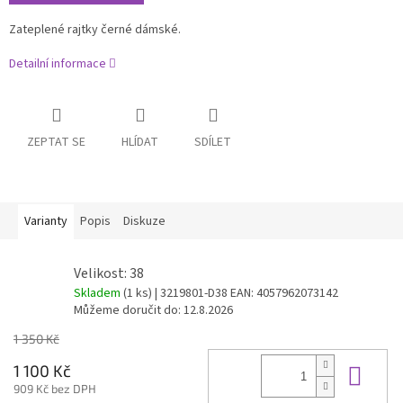
Zateplené rajtky černé dámské.
Detailní informace
ZEPTAT SE
HLÍDAT
SDÍLET
Varianty
Popis
Diskuze
Velikost: 38
Skladem
(1 ks)
| 3219801-D38
EAN:
4057962073142
Můžeme doručit do:
12.8.2026
1 350 Kč
Do 
1 100 Kč
909 Kč bez DPH