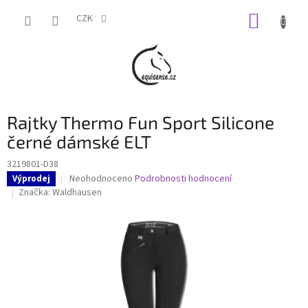
Přejít
NÁKUP
na
CZK
obsah
KOŠÍK
Rajtky Thermo Fun Sport Silicone
černé dámské ELT
3219801-D38
Průměrné
Neohodnoceno
Podrobnosti hodnocení
Výprodej
hodnocení
Značka:
Waldhausen
produktu
je
0,0
z
5
hvězdiček.