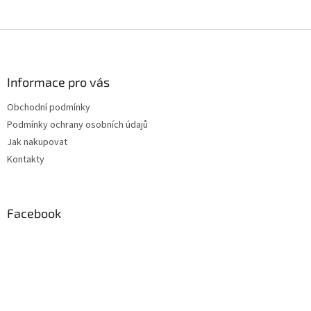
Z
á
p
a
Informace pro vás
t
Obchodní podmínky
í
Podmínky ochrany osobních údajů
Jak nakupovat
Kontakty
Facebook