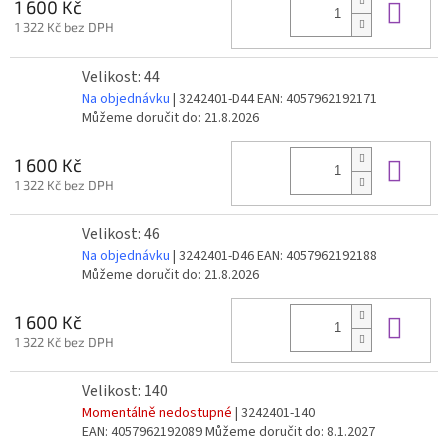
Do 
1 600 Kč
1 322 Kč bez DPH
Velikost: 44
Na objednávku
| 3242401-D44
EAN:
4057962192171
Můžeme doručit do:
21.8.2026
Do 
1 600 Kč
1 322 Kč bez DPH
Velikost: 46
Na objednávku
| 3242401-D46
EAN:
4057962192188
Můžeme doručit do:
21.8.2026
Do 
1 600 Kč
1 322 Kč bez DPH
Velikost: 140
Momentálně nedostupné
| 3242401-140
EAN:
4057962192089
Můžeme doručit do:
8.1.2027