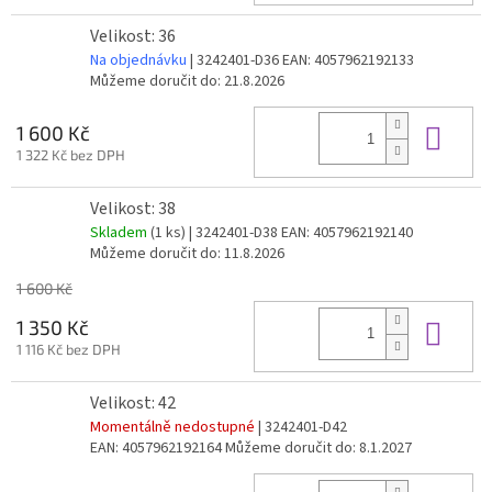
Velikost: 36
Na objednávku
| 3242401-D36
EAN:
4057962192133
Můžeme doručit do:
21.8.2026
Do 
1 600 Kč
1 322 Kč bez DPH
Velikost: 38
Skladem
(1 ks)
| 3242401-D38
EAN:
4057962192140
Můžeme doručit do:
11.8.2026
1 600 Kč
Do 
1 350 Kč
1 116 Kč bez DPH
Velikost: 42
Momentálně nedostupné
| 3242401-D42
EAN:
4057962192164
Můžeme doručit do:
8.1.2027