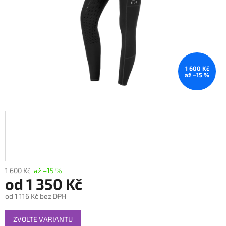
1 600 Kč
až –15 %
1 600 Kč
až –15 %
od
1 350 Kč
od
1 116 Kč
bez DPH
Měrná
ZVOLTE VARIANTU
cena: