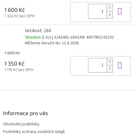
Do 
1 600 Kč
1 322 Kč bez DPH
Velikost: 164
Skladem
(1 ks)
| 3242401-164
EAN:
4057962192102
Můžeme doručit do:
11.8.2026
1 600 Kč
Do 
1 350 Kč
1 116 Kč bez DPH
Z
á
p
a
Informace pro vás
t
Obchodní podmínky
í
Podmínky ochrany osobních údajů