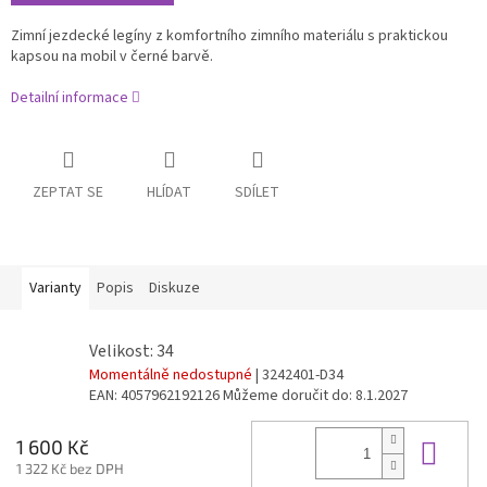
Zimní jezdecké legíny z komfortního zimního materiálu s praktickou
kapsou
na
mobil v černé barvě.
Detailní informace
ZEPTAT SE
HLÍDAT
SDÍLET
Varianty
Popis
Diskuze
Velikost: 34
Momentálně nedostupné
| 3242401-D34
EAN:
4057962192126
Můžeme doručit do:
8.1.2027
Do 
1 600 Kč
1 322 Kč bez DPH