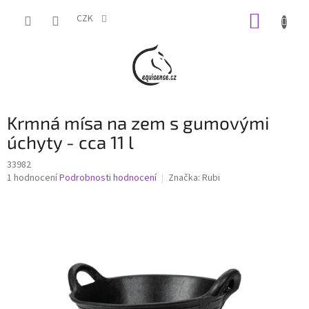
Přejít
NÁKUP
na
CZK
obsah
KOŠÍK
Krmná mísa na zem s gumovými
úchyty - cca 11 l
33982
Průměrné
1 hodnocení
Podrobnosti hodnocení
Značka:
Rubi
hodnocení
produktu
je
5,0
z
5
hvězdiček.