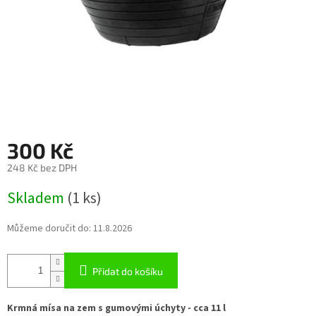
300 Kč
248 Kč bez DPH
Měrná
Skladem
(1 ks)
cena:
Můžeme doručit do:
11.8.2026
Přidat do košíku
Krmná mísa na zem s gumovými úchyty - cca 11 l