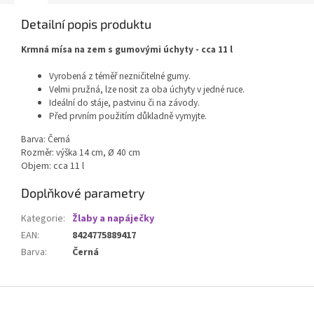
Detailní popis produktu
Krmná mísa na zem s gumovými úchyty - cca 11 l
Vyrobená z téměř nezničitelné gumy.
Velmi pružná, lze nosit za oba úchyty v jedné ruce.
Ideální do stáje, pastvinu či na závody.
Před prvním použitím důkladně vymyjte.
Barva: Černá
Rozměr: výška 14 cm, Ø 40 cm
Objem: cca 11 l
Doplňkové parametry
Kategorie
:
Žlaby a napáječky
EAN
:
8424775889417
Barva
:
Černá
Z
á