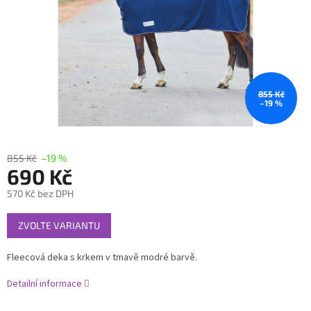
855 Kč
–19 %
855 Kč
–19 %
690 Kč
570 Kč bez DPH
Měrná
ZVOLTE VARIANTU
cena:
Fleecová deka s krkem v tmavě modré barvě.
Detailní informace