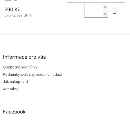
Do 
690 Kč
570 Kč bez DPH
Z
á
p
a
Informace pro vás
t
Obchodní podmínky
í
Podmínky ochrany osobních údajů
Jak nakupovat
Kontakty
Facebook