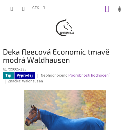
Přejít
NÁKUP
na
CZK
obsah
KOŠÍK
Deka fleecová Economic tmavě
modrá Waldhausen
61799005-135
Průměrné
Neohodnoceno
Podrobnosti hodnocení
Tip
Výprodej
hodnocení
Značka:
Waldhausen
produktu
je
0,0
z
5
hvězdiček.