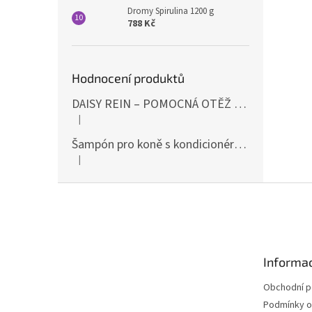
Dromy Spirulina 1200 g
788 Kč
Hodnocení produktů
DAISY REIN – POMOCNÁ OTĚŽ PROTI STAHOVÁNÍ HLAVY DOLŮ ČERNÁ SHIRES
|
Hodnocení produktu je 5 z 5 hvězdiček.
Šampón pro koně s kondicionérem 500ml Waldhausen
|
Hodnocení produktu je 5 z 5 hvězdiček.
Z
á
p
a
t
Informac
í
Obchodní 
Podmínky o