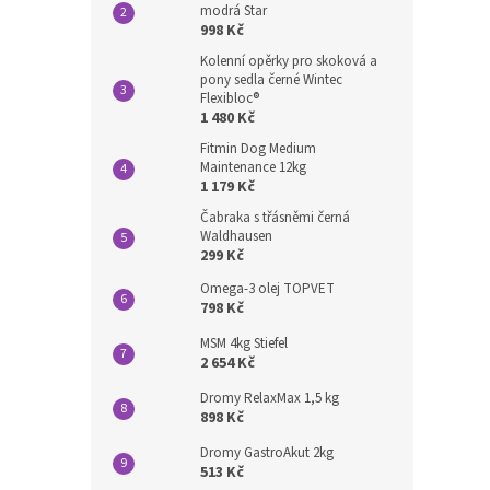
modrá Star
998 Kč
Kolenní opěrky pro skoková a
pony sedla černé Wintec
Flexibloc®
1 480 Kč
Fitmin Dog Medium
Maintenance 12kg
1 179 Kč
Čabraka s třásněmi černá
Waldhausen
299 Kč
Omega-3 olej TOPVET
798 Kč
MSM 4kg Stiefel
2 654 Kč
Dromy RelaxMax 1,5 kg
898 Kč
Dromy GastroAkut 2kg
513 Kč