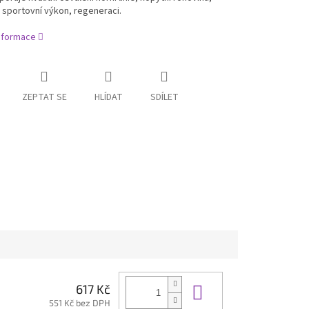
sportovní výkon, regeneraci.
informace
ZEPTAT SE
HLÍDAT
SDÍLET
Do košíku
617 Kč
551 Kč bez DPH