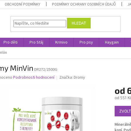
OBCHODNÍ PODMÍNKY
PODMÍNKY OCHRANY OSOBNÍCH ÚDAJŮ
J
HLEDAT
Pro děti
Pro Stáj
Krmivo
Pro psy
Haygain
nVin
my MinVin
DR272/2500G
né
noceno
Podrobnosti hodnocení
Značka:
Dromy
ní
od
6
u
od
551 K
Měrná
ZVOLT
cena:
ek.
Minerálně
koní. Pod