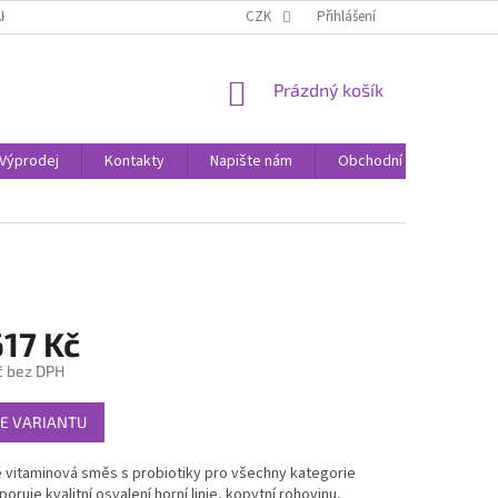
AK NAKUPOVAT
KONTAKTY
CZK
Přihlášení
NÁKUPNÍ
Prázdný košík
KOŠÍK
Výprodej
Kontakty
Napište nám
Obchodní podmínky
17 Kč
č
bez DPH
E VARIANTU
 vitaminová směs s probiotiky pro všechny kategorie
poruje kvalitní osvalení horní linie, kopytní rohovinu,