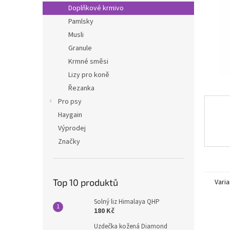
n
Doplňkové krmivo
e
Pamlsky
l
Musli
Granule
Krmné směsi
Lizy pro koně
Řezanka
Pro psy
Haygain
Výprodej
Značky
Top 10 produktů
Varia
Solný liz Himalaya QHP
180 Kč
Uzdečka kožená Diamond