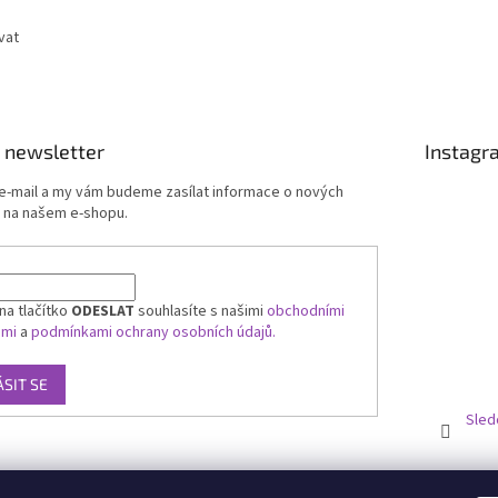
vat
 newsletter
Instagr
 e-mail a my vám budeme zasílat informace o nových
 na našem e-shopu.
na tlačítko
ODESLAT
souhlasíte s našimi
obchodními
ami
a
podmínkami ochrany osobních údajů.
ÁSIT SE
Sled