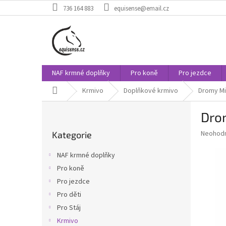
Přejít
736 164 883
equisense@email.cz
na
obsah
NAF krmné doplňky
Pro koně
Pro jezdce
Domů
Krmivo
Doplňkové krmivo
Dromy Mi
P
Dro
o
Přeskočit
s
Průměr
Neohod
Kategorie
kategorie
t
hodnoce
r
produkt
NAF krmné doplňky
a
je
Pro koně
0,0
n
z
Pro jezdce
n
5
í
Pro děti
hvězdič
p
Pro Stáj
a
Krmivo