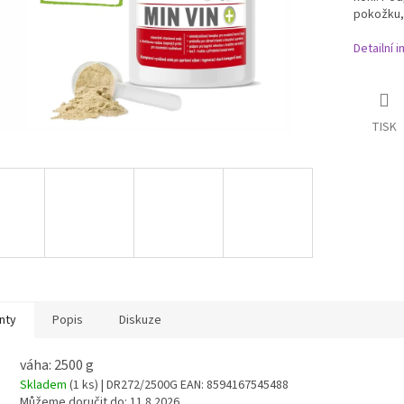
pokožku, 
Detailní 
TISK
nty
Popis
Diskuze
váha: 2500 g
Skladem
(1 ks)
| DR272/2500G
EAN:
8594167545488
Můžeme doručit do:
11.8.2026