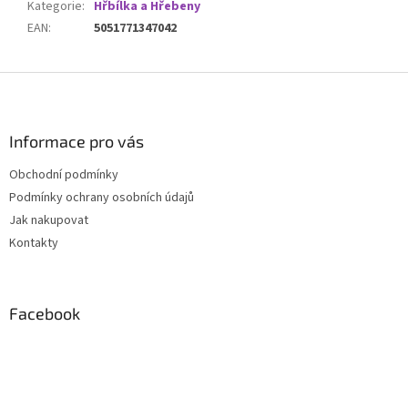
Kategorie
:
Hřbílka a Hřebeny
EAN
:
5051771347042
Z
á
p
a
Informace pro vás
t
Obchodní podmínky
í
Podmínky ochrany osobních údajů
Jak nakupovat
Kontakty
Facebook