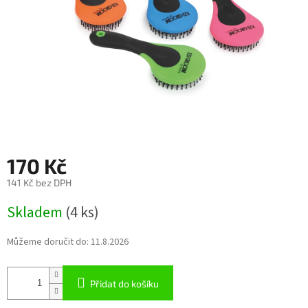
170 Kč
141 Kč bez DPH
Měrná
Skladem
(4 ks)
cena:
Můžeme doručit do:
11.8.2026
Přidat do košíku