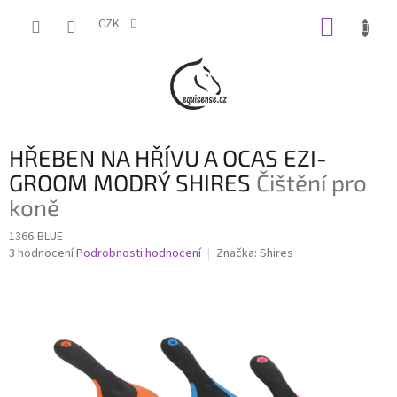
Přejít
NÁKUP
na
CZK
obsah
KOŠÍK
HŘEBEN NA HŘÍVU A OCAS EZI-
GROOM MODRÝ SHIRES
Čištění pro
koně
1366-BLUE
Průměrné
3 hodnocení
Podrobnosti hodnocení
Značka:
Shires
hodnocení
produktu
je
3,0
z
5
hvězdiček.