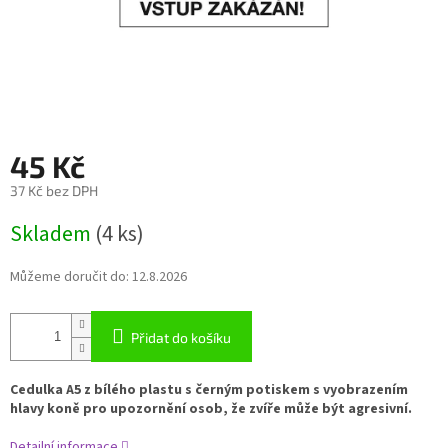
45 Kč
37 Kč bez DPH
Měrná
Skladem
(4 ks)
cena:
Můžeme doručit do:
12.8.2026
Přidat do košíku
Cedulka A5 z bílého plastu s černým potiskem s vyobrazením
hlavy koně pro upozornění osob, že zvíře může být agresivní.
Detailní informace