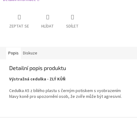
ZEPTAT SE
HLÍDAT
SDÍLET
Popis
Diskuze
Detailní popis produktu
Výstražná cedulka - ZLÝ KŮŇ
Cedulka A5 z bílého plastu s černým potiskem s vyobrazením
hlavy koně pro upozornění osob, že zvíře může být agresivní.
Z
á
p