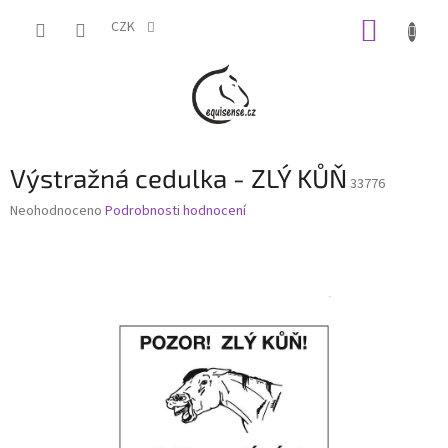
Přejít
NÁKUP
na
CZK
obsah
KOŠÍK
Výstražná cedulka - ZLÝ KŮŇ
33776
Průměrné
Neohodnoceno
Podrobnosti hodnocení
hodnocení
produktu
je
0,0
z
5
hvězdiček.