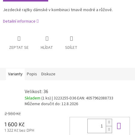
Jezdecké rajtky dámské v kombinaci tmavě modré a růžové.
Detailní informace
ZEPTAT SE
HLÍDAT
SDÍLET
Varianty
Popis
Diskuze
Velikost: 36
Skladem
(1 ks)
| 3223255-D36
EAN:
4057962088733
Můžeme doručit do:
12.8.2026
2 980 Kč
Do 
1 600 Kč
1 322 Kč bez DPH