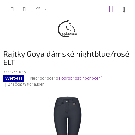
Přejít
NÁKUP
na
CZK
obsah
KOŠÍK
Rajtky Goya dámské nightblue/rosé
ELT
3223255-D36
Průměrné
Neohodnoceno
Podrobnosti hodnocení
Výprodej
hodnocení
Značka:
Waldhausen
produktu
je
0,0
z
5
hvězdiček.