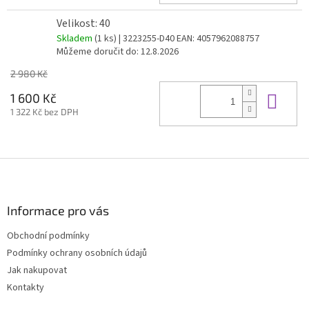
Velikost: 40
Skladem
(1 ks)
| 3223255-D40
EAN:
4057962088757
Můžeme doručit do:
12.8.2026
2 980 Kč
Do 
1 600 Kč
1 322 Kč bez DPH
Z
á
p
a
Informace pro vás
t
Obchodní podmínky
í
Podmínky ochrany osobních údajů
Jak nakupovat
Kontakty