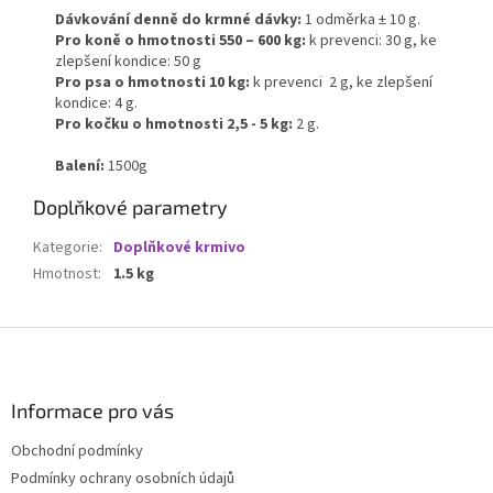
Dávkování denně do krmné dávky:
1 odměrka ± 10 g.
Pro koně o hmotnosti 550 – 600 kg:
k prevenci: 30 g, ke
zlepšení kondice: 50 g
Pro psa o hmotnosti 10 kg:
k prevenci 2 g, ke zlepšení
kondice: 4 g.
Pro kočku o hmotnosti 2,5 - 5 kg:
2 g.
Balení:
1500g
Doplňkové parametry
Kategorie
:
Doplňkové krmivo
Hmotnost
:
1.5 kg
Z
á
p
a
Informace pro vás
t
Obchodní podmínky
í
Podmínky ochrany osobních údajů