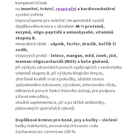
komplexní účinek
na
imunitní, trávicí,
respirační
a kardiovaskulární
systém zvířete.
Doporučujeme pro nutriční i terapeutické využití
doplňkového krmiva s obsahem
46 % proteinů,
enzymů, oligo-peptidů a aminokyselin, vitaminů
skupiny B
,
minerálních látek –
vápník, fosfor, draslík, hořčík či
sodík,
stopových prvků –
železo, mangan, měď, zinek, jód,
mannan-oligosacharidů (MOS) a beta-glukanů
,
při výskytu zdravotních poruch vyplývajících z nedostatku
vitaminů skupiny B, při výskytu létajícího hmyzu,
zhoršené kvalitě srsti a pokožky, období stresu
způsobeného odstavem, výcvikem, intenzivního růstu,
některých poruch funkcí trávicího ústrojí, pro podporu
střevní mikroflóry,
vhodná suplementace, při a po léčbě antibiotiky,
plánovaných operačních výkonů.
Doplňkové krmivo pro koně, psy a kočky – složení:
buňky inaktivních, pivovarských kvasnic rodu
Sacharomyces cerevisiae 100 %.