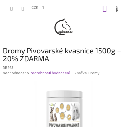
Přejít
NÁKUP
na
CZK
obsah
KOŠÍK
Dromy Pivovarské kvasnice 1500g +
20% ZDARMA
DR263
Průměrné
Neohodnoceno
Podrobnosti hodnocení
Značka:
Dromy
hodnocení
produktu
je
0,0
z
5
hvězdiček.