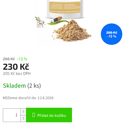
266 Kč
–13 %
266 Kč
–13 %
230 Kč
205 Kč bez DPH
Měrná
Skladem
(2 ks)
cena:
Můžeme doručit do:
12.8.2026
Přidat do košíku