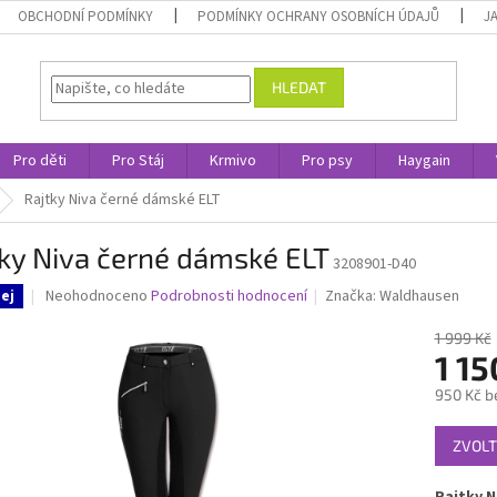
OBCHODNÍ PODMÍNKY
PODMÍNKY OCHRANY OSOBNÍCH ÚDAJŮ
J
HLEDAT
Pro děti
Pro Stáj
Krmivo
Pro psy
Haygain
Rajtky Niva černé dámské ELT
ky Niva černé dámské ELT
3208901-D40
Průměrné
Neohodnoceno
Podrobnosti hodnocení
Značka:
Waldhausen
ej
hodnocení
produktu
1 999 Kč
je
1 15
0,0
950 Kč b
z
5
Měrná
hvězdiček.
ZVOLT
cena: