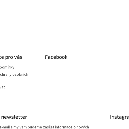
e pro vás
Facebook
podmínky
chrany osobních
vat
 newsletter
Instagr
 e-mail a my vám budeme zasílat informace o nových