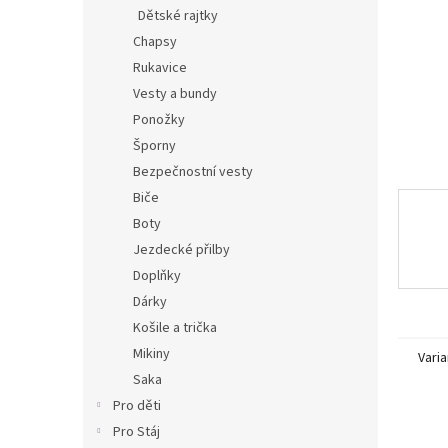
n
Dětské rajtky
e
Chapsy
l
Rukavice
Vesty a bundy
Ponožky
Šporny
Bezpečnostní vesty
Biče
Boty
Jezdecké přilby
Doplňky
Dárky
Košile a trička
Mikiny
Varia
Saka
Pro děti
Pro Stáj