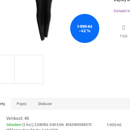
Rajtky 
Detailní 
1 999 Kč
–42 %
TISK
nty
Popis
Diskuze
Velikost: 40
Skladem
(1 ks)
| 3208901-D40
EAN:
4043969388075
1 999 Kč