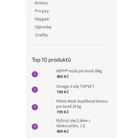
Krmivo
Pro psy
Haygain
Výprodej
Značky
Top 10 produktů
HIPPI® müsli pro koně 20kg
450 Kč
Omega-3 olej TOPVET
798 Kč
Fitmin Mash doplňkové krmivo
pro koně 20 kg
799 Kč
Rýžový olej (Láhev s
dávkovačem, 1 l)
490 Kč