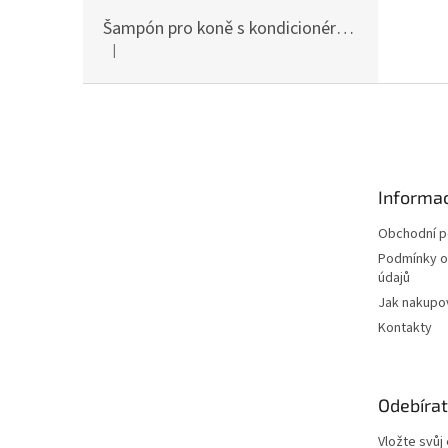
Šampón pro koně s kondicionérem 500ml Waldhausen
|
Hodnocení produktu je 5 z 5 hvězdiček.
Z
á
p
a
t
Informac
í
Obchodní 
Podmínky o
údajů
Jak nakupo
Kontakty
Odebírat
Vložte svůj