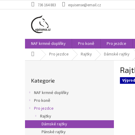
Přejít
736 164 883
equisense@email.cz
na
obsah
NAF krmné doplňky
Pro koně
Pro jezdce
Domů
Pro jezdce
Rajtky
Dámské rajtky
P
Rajt
o
Přeskočit
s
Kategorie
kategorie
Výprod
t
r
NAF krmné doplňky
a
Pro koně
n
Pro jezdce
n
í
Rajtky
p
Dámské rajtky
a
Pánské rajtky