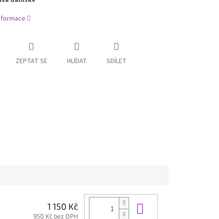
Niva dámské
informace
ZEPTAT SE
HLÍDAT
SDÍLET
Do košíku
1 150 Kč
950 Kč bez DPH