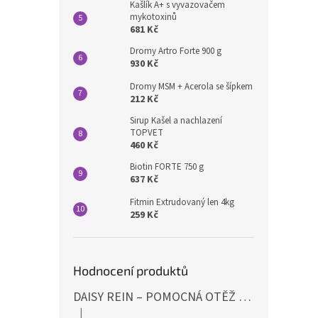
Kašlík A+ s vyvazovačem
mykotoxinů
681 Kč
Dromy Artro Forte 900 g
930 Kč
Dromy MSM + Acerola se šípkem
212 Kč
Sirup Kašel a nachlazení
TOPVET
460 Kč
Biotin FORTE 750 g
637 Kč
Fitmin Extrudovaný len 4kg
259 Kč
Hodnocení produktů
DAISY REIN – POMOCNÁ OTĚŽ PROTI STAHOVÁNÍ HLAVY DOLŮ ČERNÁ SHIRES
|
Hodnocení produktu je 5 z 5 hvězdiček.