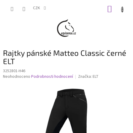
Přejít
NÁKUP
na
CZK
obsah
KOŠÍK
Rajtky pánské Matteo Classic černé
ELT
3252801-H46
Průměrné
Neohodnoceno
Podrobnosti hodnocení
Značka:
ELT
hodnocení
produktu
je
0,0
z
5
hvězdiček.