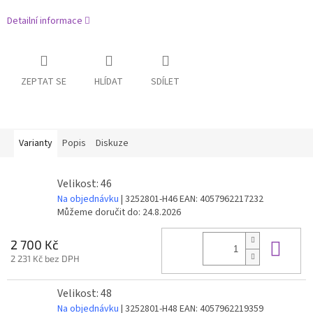
Detailní informace
ZEPTAT SE
HLÍDAT
SDÍLET
Varianty
Popis
Diskuze
Velikost: 46
Na objednávku
| 3252801-H46
EAN:
4057962217232
Můžeme doručit do:
24.8.2026
Do 
2 700 Kč
2 231 Kč bez DPH
Velikost: 48
Na objednávku
| 3252801-H48
EAN:
4057962219359