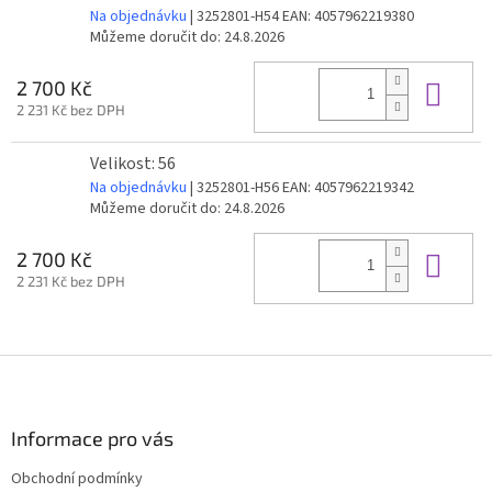
Na objednávku
| 3252801-H54
EAN:
4057962219380
Můžeme doručit do:
24.8.2026
Do 
2 700 Kč
2 231 Kč bez DPH
Velikost: 56
Na objednávku
| 3252801-H56
EAN:
4057962219342
Můžeme doručit do:
24.8.2026
Do 
2 700 Kč
2 231 Kč bez DPH
Z
á
p
a
Informace pro vás
t
Obchodní podmínky
í