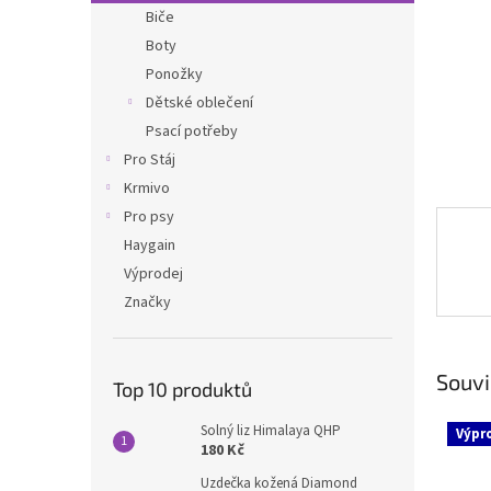
n
Biče
e
Boty
l
Ponožky
Dětské oblečení
Psací potřeby
Pro Stáj
Krmivo
Pro psy
Haygain
Výprodej
Značky
Souvi
Top 10 produktů
Solný liz Himalaya QHP
Výpr
180 Kč
Uzdečka kožená Diamond