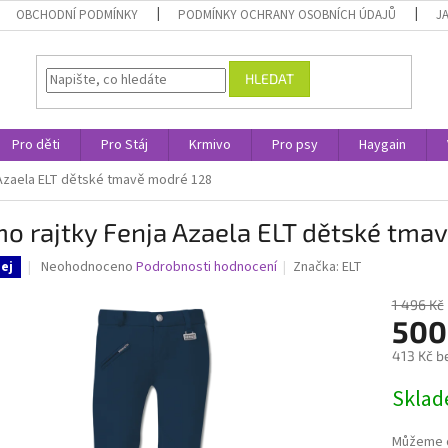
OBCHODNÍ PODMÍNKY
PODMÍNKY OCHRANY OSOBNÍCH ÚDAJŮ
J
HLEDAT
Pro děti
Pro Stáj
Krmivo
Pro psy
Haygain
 Azaela ELT dětské tmavě modré 128
o rajtky Fenja Azaela ELT dětské tma
Průměrné
Neohodnoceno
Podrobnosti hodnocení
Značka:
ELT
ej
hodnocení
produktu
1 496 Kč
je
500
0,0
413 Kč b
z
5
Měrná
Skla
hvězdiček.
cena:
Můžeme d