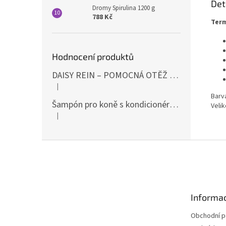
Det
Dromy Spirulina 1200 g
788 Kč
Term
Hodnocení produktů
DAISY REIN – POMOCNÁ OTĚŽ PROTI STAHOVÁNÍ HLAVY DOLŮ ČERNÁ SHIRES
|
Hodnocení produktu je 5 z 5 hvězdiček.
Barv
Šampón pro koně s kondicionérem 500ml Waldhausen
Velik
|
Hodnocení produktu je 5 z 5 hvězdiček.
Z
á
p
a
t
Informac
í
Obchodní 