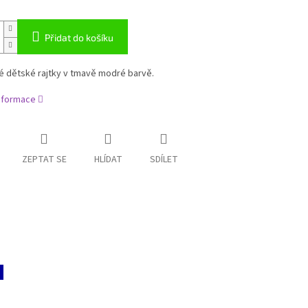
Přidat do košíku
é dětské rajtky v tmavě modré barvě.
informace
ZEPTAT SE
HLÍDAT
SDÍLET