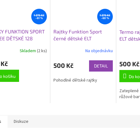
1 275 Kč
1 275 Kč
–61 %
–60 %
KY FUNKTION SPORT
Rajtky Funktion Sport
Termo ra
EE DĚTSKÉ 128
černé dětské ELT
ELT děts
Skladem
(2 ks)
Na objednávku
 Kč
500 Kč
500 Kč
DETAIL
o košíku
Do ko
Pohodlné dětské rajtky
Zateplené 
růžové bar
s
Diskuze