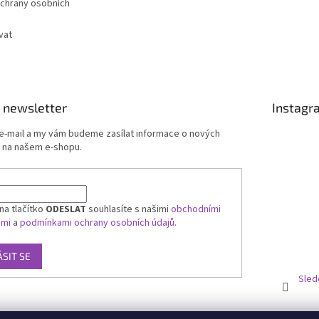
chrany osobních
vat
 newsletter
Instagr
 e-mail a my vám budeme zasílat informace o nových
 na našem e-shopu.
na tlačítko
ODESLAT
souhlasíte s našimi
obchodními
ami
a
podmínkami ochrany osobních údajů.
ÁSIT SE
Sled