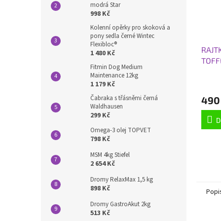
modrá Star
998 Kč
Kolenní opěrky pro skoková a
pony sedla černé Wintec
Flexibloc®
RAJT
1 480 Kč
TOFF
Fitmin Dog Medium
Maintenance 12kg
1 179 Kč
Čabraka s třásněmi černá
490
Waldhausen
299 Kč
D
Omega-3 olej TOPVET
798 Kč
MSM 4kg Stiefel
2 654 Kč
Dromy RelaxMax 1,5 kg
898 Kč
Popi
Dromy GastroAkut 2kg
513 Kč