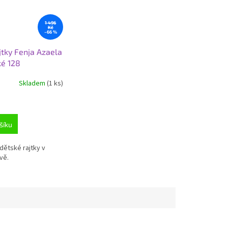
1 496
Kč
–66 %
jtky Fenja Azaela
ké 128
Skladem
(1 ks)
šíku
dětské rajtky v
vě.