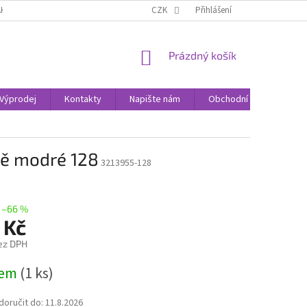
AK NAKUPOVAT
KONTAKTY
CZK
Přihlášení
NÁKUPNÍ
Prázdný košík
KOŠÍK
Výprodej
Kontakty
Napište nám
Obchodní podmínky
vě modré 128
3213955-128
–66 %
 Kč
ez DPH
dem
(1 ks)
oručit do:
11.8.2026