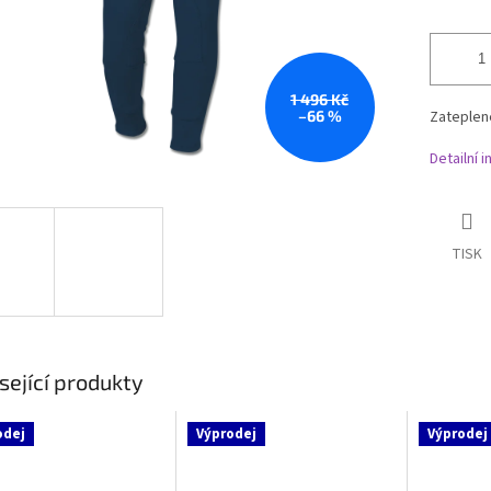
1 496 Kč
–66 %
Zateplen
Detailní 
TISK
sející produkty
odej
Výprodej
Výprodej