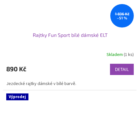
1 836 Kč
–51 %
Rajtky Fun Sport bílé dámské ELT
Skladem
(1 ks)
Průměrné
hodnocení
produktu
890 Kč
DETAIL
je
5,0
Jezdecké rajtky dámské v bílé barvě.
z
5
hvězdiček.
Výprodej