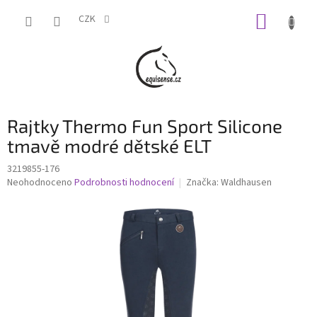
Přejít
NÁKUP
na
CZK
obsah
KOŠÍK
Rajtky Thermo Fun Sport Silicone
tmavě modré dětské ELT
3219855-176
Průměrné
Neohodnoceno
Podrobnosti hodnocení
Značka:
Waldhausen
hodnocení
produktu
je
0,0
z
5
hvězdiček.