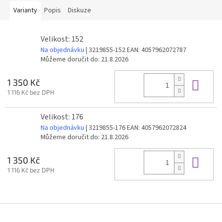
Varianty
Popis
Diskuze
Velikost: 152
Na objednávku
| 3219855-152
EAN:
4057962072787
Můžeme doručit do:
21.8.2026
Do 
1 350 Kč
1 116 Kč bez DPH
Velikost: 176
Na objednávku
| 3219855-176
EAN:
4057962072824
Můžeme doručit do:
21.8.2026
Do 
1 350 Kč
1 116 Kč bez DPH
Z
á