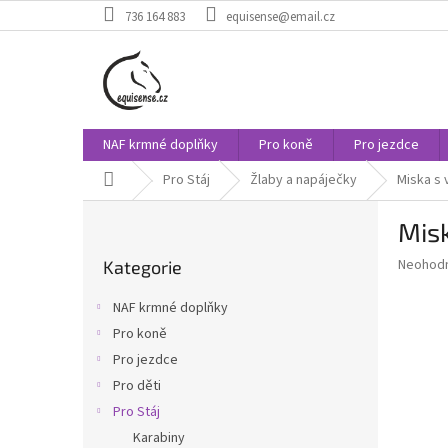
Přejít
736 164 883
equisense@email.cz
na
obsah
NAF krmné doplňky
Pro koně
Pro jezdce
Domů
Pro Stáj
Žlaby a napáječky
Miska s
P
Mis
o
Přeskočit
s
Průměr
Neohod
Kategorie
kategorie
t
hodnoce
r
produkt
NAF krmné doplňky
a
je
Pro koně
0,0
n
z
Pro jezdce
n
5
í
Pro děti
hvězdič
p
Pro Stáj
a
Karabiny