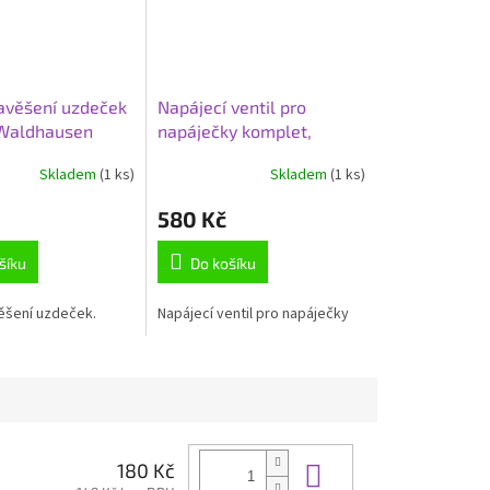
avěšení uzdeček
Napájecí ventil pro
 Waldhausen
napáječky komplet,
mosazný kolík, hliníkový
Skladem
(1 ks)
Skladem
(1 ks)
jazyk
580 Kč
šíku
Do košíku
ěšení uzdeček.
Napájecí ventil pro napáječky
Do košíku
180 Kč