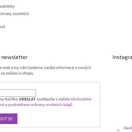
podmínky
chrany osobních
vat
 newsletter
Instagr
 e-mail a my vám budeme zasílat informace o nových
 na našem e-shopu.
na tlačítko
ODESLAT
souhlasíte s našimi
obchodními
ami
a
podmínkami ochrany osobních údajů.
ÁSIT SE
Sled