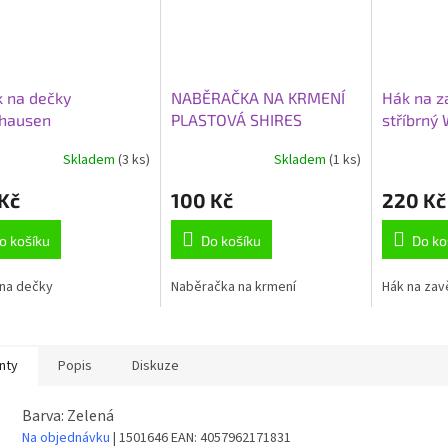
 na dečky
NABĚRAČKA NA KRMENÍ
Hák na z
hausen
PLASTOVÁ SHIRES
stříbrný
MODRÁ
Skladem
(3 ks)
Skladem
(1 ks)
Kč
100 Kč
220 Kč
o košíku
Do košíku
Do ko
na dečky
Naběračka na krmení
Hák na zav
nty
Popis
Diskuze
Barva: Zelená
Na objednávku
| 1501646
EAN:
4057962171831