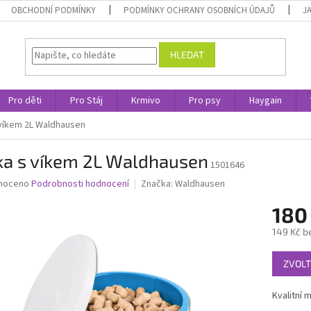
OBCHODNÍ PODMÍNKY
PODMÍNKY OCHRANY OSOBNÍCH ÚDAJŮ
J
HLEDAT
Pro děti
Pro Stáj
Krmivo
Pro psy
Haygain
 víkem 2L Waldhausen
ka s víkem 2L Waldhausen
1501646
né
noceno
Podrobnosti hodnocení
Značka:
Waldhausen
ní
180
u
149 Kč b
Měrná
ZVOLT
cena:
ek.
Kvalitní 