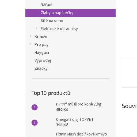
n
Nářadí
e
Žlaby a napáječky
l
Sítě na seno
Elektrické ohradníky
Krmivo
Pro psy
Haygain
Výprodej
Značky
Top 10 produktů
HIPPI® müsli pro koně 20kg
Souvi
450 Kč
Omega-3 olej TOPVET
798 Kč
Fitmin Mash doplňkové krmivo