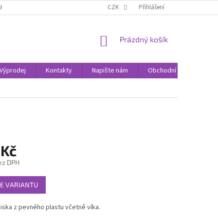
AK NAKUPOVAT
KONTAKTY
CZK
Přihlášení
NÁKUPNÍ
Prázdný košík
KOŠÍK
Výprodej
Kontakty
Napište nám
Obchodní podmínky
 Kč
ez DPH
E VARIANTU
miska z pevného plastu včetně víka.