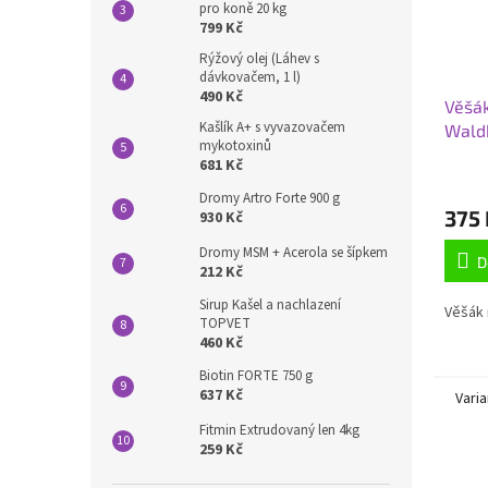
pro koně 20 kg
799 Kč
Rýžový olej (Láhev s
dávkovačem, 1 l)
490 Kč
Věšák
Kašlík A+ s vyvazovačem
Wald
mykotoxinů
681 Kč
Dromy Artro Forte 900 g
375 
930 Kč
Dromy MSM + Acerola se šípkem
D
212 Kč
Sirup Kašel a nachlazení
Věšák 
TOPVET
460 Kč
Biotin FORTE 750 g
637 Kč
Varia
Fitmin Extrudovaný len 4kg
259 Kč