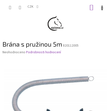
Přejít
NÁKUP
na
CZK
obsah
KOŠÍK
Brána s pružinou 5m
820112005
Průměrné
Neohodnoceno
Podrobnosti hodnocení
hodnocení
produktu
je
0,0
z
5
hvězdiček.