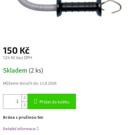
150 Kč
124 Kč bez DPH
Měrná
Skladem
(2 ks)
cena:
Můžeme doručit do:
12.8.2026
Přidat do košíku
Brána s pružinou 5m
Detailní informace