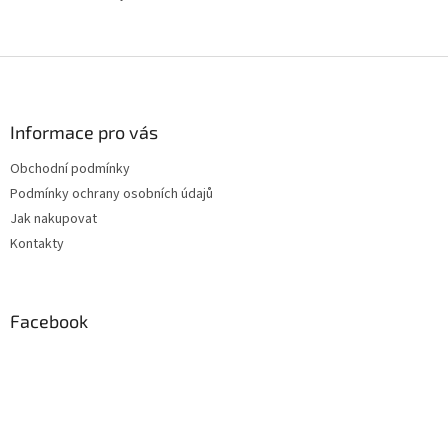
Z
á
p
a
Informace pro vás
t
Obchodní podmínky
í
Podmínky ochrany osobních údajů
Jak nakupovat
Kontakty
Facebook