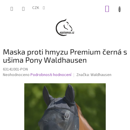
Přejít
NÁKUP
na
CZK
obsah
KOŠÍK
Maska proti hmyzu Premium černá s
ušima Pony Waldhausen
63141001-PON
Průměrné
Neohodnoceno
Podrobnosti hodnocení
Značka:
Waldhausen
hodnocení
produktu
je
0,0
z
5
hvězdiček.