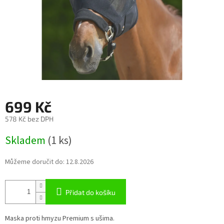
699 Kč
578 Kč bez DPH
Měrná
Skladem
(1 ks)
cena:
Můžeme doručit do:
12.8.2026
Přidat do košíku
Maska proti hmyzu Premium s ušima.