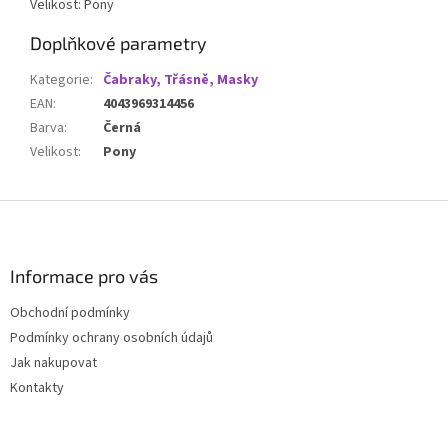
Velikost: Pony
Doplňkové parametry
Kategorie
:
Čabraky, Třásně, Masky
EAN
:
4043969314456
Barva
:
Černá
Velikost
:
Pony
Z
á
p
a
Informace pro vás
t
Obchodní podmínky
í
Podmínky ochrany osobních údajů
Jak nakupovat
Kontakty