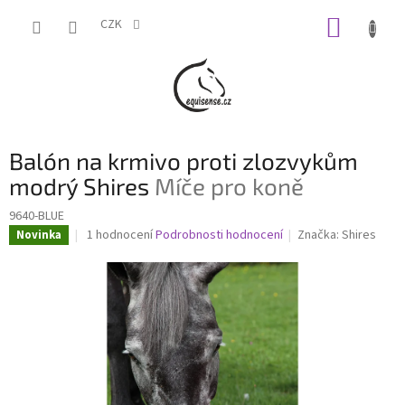
Přejít
NÁKUP
na
CZK
obsah
KOŠÍK
Balón na krmivo proti zlozvykům
modrý Shires
Míče pro koně
9640-BLUE
Průměrné
1 hodnocení
Podrobnosti hodnocení
Značka:
Shires
Novinka
hodnocení
produktu
je
5,0
z
5
hvězdiček.