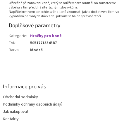
Užitečné při zabavení koně, který se může v boxe nudit či na samotce ve
výběhu a tím předcházíte různým zlozvykům.
Naplňte krmivem a nechte svého koně zkoumat, jak to dostat ven. Krmivo
vypadává po malých dávkách, jakmile se balón správně otočí.
Doplňkové parametry
Kategorie
:
Hračky pro koně
EAN
:
5051771334387
Barva
:
Modrá
Z
á
p
a
Informace pro vás
t
Obchodní podmínky
í
Podmínky ochrany osobních údajů
Jak nakupovat
Kontakty