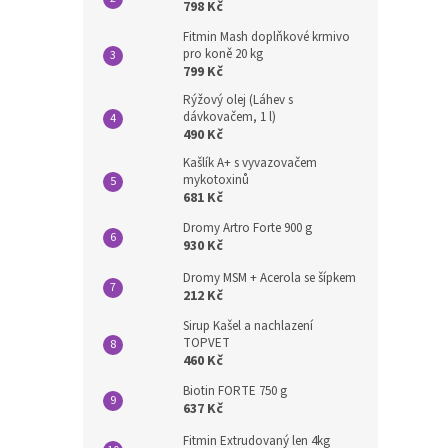
798 Kč
Fitmin Mash doplňkové krmivo
pro koně 20 kg
799 Kč
Rýžový olej (Láhev s
dávkovačem, 1 l)
490 Kč
Kašlík A+ s vyvazovačem
mykotoxinů
681 Kč
Dromy Artro Forte 900 g
930 Kč
Dromy MSM + Acerola se šípkem
212 Kč
Sirup Kašel a nachlazení
TOPVET
460 Kč
Biotin FORTE 750 g
637 Kč
Fitmin Extrudovaný len 4kg