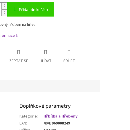
Přidat do košíku
pevný hřeben na hřívu.
informace
ZEPTAT SE
HLÍDAT
SDÍLET
Doplňkové parametry
Kategorie
:
Hřbílka a Hřebeny
EAN
:
4043969008249