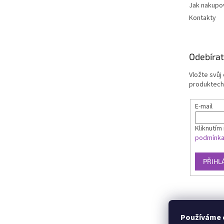
Jak nakupo
Kontakty
Odebírat
Vložte svůj
produktech
E-mail
Kliknutím 
podmínk
PŘIHL
Používáme c