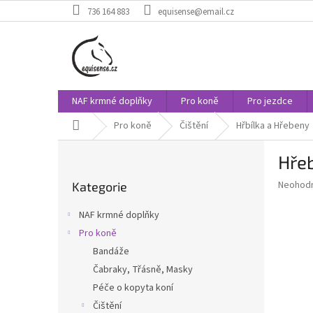
Přejít
736 164 883
equisense@email.cz
na
obsah
NAF krmné doplňky
Pro koně
Pro jezdce
Domů
Pro koně
Čištění
Hřbílka a Hřebeny
P
Hře
o
Přeskočit
s
Průměr
Neohod
Kategorie
kategorie
t
hodnoce
r
produkt
NAF krmné doplňky
a
je
Pro koně
0,0
n
z
Bandáže
n
5
í
Čabraky, Třásně, Masky
hvězdič
p
Péče o kopyta koní
a
Čištění