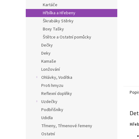
n
Kartáče
e
Hřbílka a Hřebeny
l
Škrabáky Stěrky
Boxy Tašky
Štětce a Ostatní pomůcky
Dečky
Deky
Kamaše
Lonžování
Ohlávky, Vodítka
Proti hmyzu
Popi
Reflexní doplňky
Uzdečky
Podbřišníky
Det
Udidla
Hřeb
Třmeny, Třmenové řemeny
Ostatní