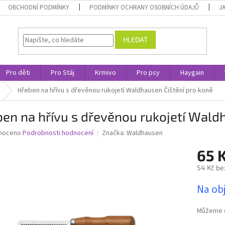
OBCHODNÍ PODMÍNKY
PODMÍNKY OCHRANY OSOBNÍCH ÚDAJŮ
J
HLEDAT
Pro děti
Pro Stáj
Krmivo
Pro psy
Haygain
Hřeben na hřívu s dřevěnou rukojetí Waldhausen
Čištění pro koně
ben na hřívu s dřevěnou rukojetí Wal
né
noceno
Podrobnosti hodnocení
Značka:
Waldhausen
ní
65 
u
54 Kč be
Měrná
Na ob
cena:
ek.
Můžeme d