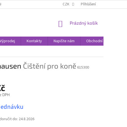
AK NAKUPOVAT
KONTAKTY
CZK
Přihlášení
NÁKUPNÍ
Prázdný košík
KOŠÍK
Výprodej
Kontakty
Napište nám
Obchodní podmínky
dhausen
Čištění pro koně
615300
Kč
z DPH
jednávku
oručit do:
24.8.2026