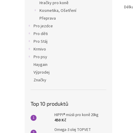
Hračky pro koně
Délk
Kosmetika, Ošetření
Přeprava
Pro jezdce
Pro děti
Pro Stáj
Krmivo
Pro psy
Haygain
Výprodej
Značky
Top 10 produktů
HIPPI® müsli pro koně 20kg
450 Kč
Omega-3 olej TOPVET