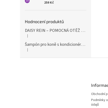
259 Kč
Hodnocení produktů
DAISY REIN – POMOCNÁ OTĚŽ PROTI STAHOVÁNÍ HLAVY DOLŮ ČERNÁ SHIRES
|
Hodnocení produktu je 5 z 5 hvězdiček.
Šampón pro koně s kondicionérem 500ml Waldhausen
|
Hodnocení produktu je 5 z 5 hvězdiček.
Z
á
p
a
t
Informac
í
Obchodní 
Podmínky o
údajů