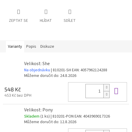
ZEPTAT SE
HLÍDAT
SDÍLET
Varianty
Popis
Diskuze
Velikost: She
Na objednávku
| 810201-SH
EAN:
4057962124288
Můžeme doručit do:
24.8.2026
Do 
548 Kč
453 Kč bez DPH
Velikost: Pony
Skladem
(1 ks)
| 810201-PON
EAN:
4043969017326
Můžeme doručit do:
12.8.2026