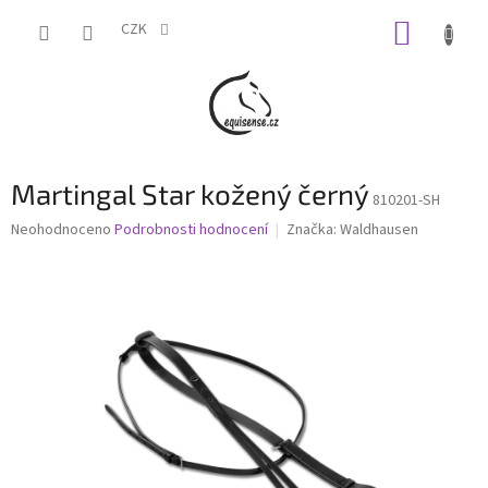
Přejít
NÁKUP
na
CZK
obsah
KOŠÍK
Martingal Star kožený černý
810201-SH
Průměrné
Neohodnoceno
Podrobnosti hodnocení
Značka:
Waldhausen
hodnocení
produktu
je
0,0
z
5
hvězdiček.