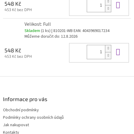
Do 
548 Kč
453 Kč bez DPH
Velikost: Full
Skladem
(1 ks)
| 810201-WB
EAN:
4043969017234
Můžeme doručit do:
12.8.2026
Do 
548 Kč
453 Kč bez DPH
Z
á
p
a
Informace pro vás
t
Obchodní podmínky
í
Podmínky ochrany osobních údajů
Jak nakupovat
Kontakty