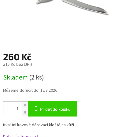
260 Kč
215 Kč bez DPH
Měrná
Skladem
(2 ks)
cena:
Můžeme doručit do:
12.8.2026
Přidat do košíku
Kvalitní kovové děrovací kleště na kůži.
Detailní informace