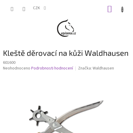
Přejít
NÁKUP
na
CZK
obsah
KOŠÍK
Kleště děrovací na kůži Waldhausen
601600
Průměrné
Neohodnoceno
Podrobnosti hodnocení
Značka:
Waldhausen
hodnocení
produktu
je
0,0
z
5
hvězdiček.