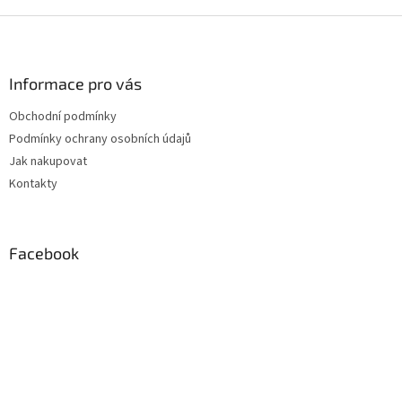
Z
á
p
a
Informace pro vás
t
Obchodní podmínky
í
Podmínky ochrany osobních údajů
Jak nakupovat
Kontakty
Facebook