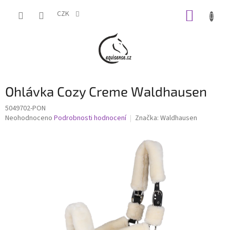
Přejít
NÁKUP
na
CZK
obsah
KOŠÍK
Ohlávka Cozy Creme Waldhausen
5049702-PON
Průměrné
Neohodnoceno
Podrobnosti hodnocení
Značka:
Waldhausen
hodnocení
produktu
je
0,0
z
5
hvězdiček.