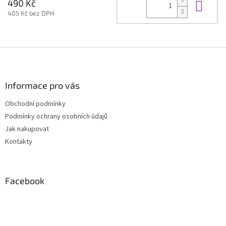
Do 
490 Kč
405 Kč bez DPH
Z
á
p
a
Informace pro vás
t
Obchodní podmínky
í
Podmínky ochrany osobních údajů
Jak nakupovat
Kontakty
Facebook