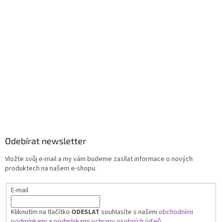
Odebírat newsletter
Vložte svůj e-mail a my vám budeme zasílat informace o nových
produktech na našem e-shopu.
E-mail
Kliknutím na tlačítko
ODESLAT
souhlasíte s našimi
obchodními
podmínkami
a
podmínkami ochrany osobních údajů.