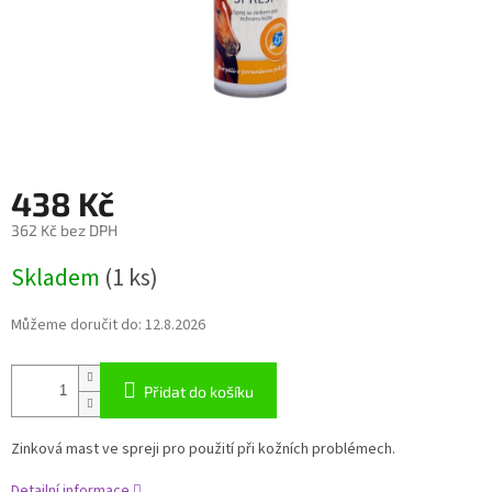
438 Kč
362 Kč bez DPH
Měrná
Skladem
(1 ks)
cena:
Můžeme doručit do:
12.8.2026
Přidat do košíku
Zinková mast ve spreji pro použití při kožních problémech.
Detailní informace