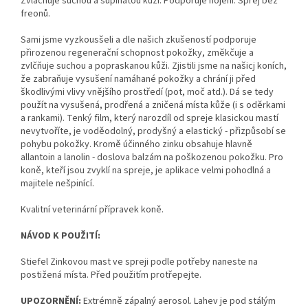
Zvláčňuje suchou a šupinatou kůži. Podporuje hojení. Sprej bez
freonů.
Sami jsme vyzkousšeli a dle našich zkušeností podporuje
přirozenou regenerační schopnost pokožky, změkčuje a
zvlčňuje suchou a popraskanou kůži. Zjistili jsme na našicj koních,
že zabraňuje vysušení namáhané pokožky a chrání ji před
škodlivými vlivy vnějšího prostředí (pot, moč atd.). Dá se tedy
použít na vysušená, prodřená a zničená místa kůže (i s oděrkami
a rankami). Tenký film, který narozdíl od spreje klasickou mastí
nevytvoříte, je voděodolný, prodyšný a elastický - přizpůsobí se
pohybu pokožky. Kromě účinného zinku obsahuje hlavně
allantoin a lanolin - doslova balzám na poškozenou pokožku. Pro
koně, kteří jsou zvyklí na spreje, je aplikace velmi pohodlná a
majitele nešpinící.
Kvalitní veterinární přípravek koně.
NÁVOD K POUŽITÍ:
Stiefel Zinkovou mast ve spreji podle potřeby naneste na
postižená místa. Před použitím protřepejte.
UPOZORNĚNÍ:
Extrémně zápalný aerosol. Lahev je pod stálým