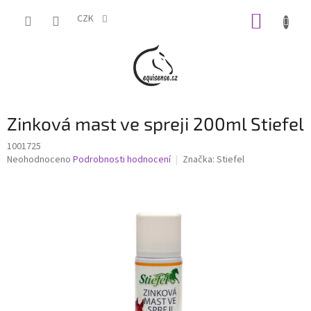
Přejít
NÁKUP
na
CZK
obsah
KOŠÍK
Zinková mast ve spreji 200ml Stiefel
1001725
Průměrné
Neohodnoceno
Podrobnosti hodnocení
Značka:
Stiefel
hodnocení
produktu
je
0,0
z
5
hvězdiček.