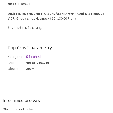
OBSAH:
200 ml
DRŽITEL ROZHODNUTÍ O SCHVÁLENÍ A VÝHRADNÍ DISTRIBUCE
V ČR:
Ghoda s.r.o., Husinecká 10, 130 00 Praha
Č. SCHVÁLENÍ:
062-17/C
Doplňkové parametry
Kategorie
:
Ošetření
EAN
:
4037877161219
Obsah
:
200ml
Z
á
p
a
Informace pro vás
t
Obchodní podmínky
í