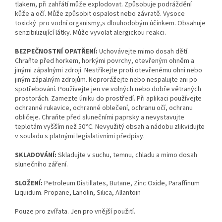
tlakem, při zahřátí může explodovat. Způsobuje podráždění
kůže a očí. Může způsobit ospalost nebo závratě. Vysoce
toxický pro vodní organismy,s dlouhodobým účinkem. Obsahuje
senzibilizující látky. Může vyvolat alergickou reakci.
BEZPEČNOSTNÍ OPATŘENÍ:
Uchovávejte mimo dosah dětí.
Chraňte před horkem, horkými povrchy, otevřeným ohněm a
jinými zápalnými zdroji. Nestříkejte proti otevřenému ohni nebo
jiným zápalným zdrojům. Neprorážejte nebo nespalujte ani po
spotřebování. Používejte jen ve volných nebo dobře větraných
prostorách. Zamezte úniku do prostředí. Při aplikaci používejte
ochranné rukavice, ochranné oblečení, ochranu očí, ochranu
obličeje. Chraňte před slunečními paprsky a nevystavujte
teplotám vyšším než 50°C. Nevyužitý obsah a nádobu zlikvidujte
v souladu s platnými legislativními předpisy.
SKLADOVÁNÍ:
Skladujte v suchu, temnu, chladu a mimo dosah
slunečního záření.
SLOŽENÍ:
Petroleum Distillates, Butane, Zinc Oxide, Paraffinum
Liquidum. Propane, Lanolin, Silica, Allantoin
Pouze pro zvířata.
Jen pro vnější použití.