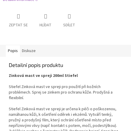
ZEPTAT SE
HLÍDAT
SDÍLET
Popis
Diskuze
Detailní popis produktu
Zinková mast ve spreji 200ml Stiefel
Stiefel Zinková mast ve spreji pro použití při kožních
problémech. Sprej se zinkem pro ochranu kůže. Prodyšná a
flexibilní.
Stiefel Zinková mast ve spreji je určena k péči o poškozenou,
namáhanou kůži, k ošetření oděrek i ekzémů. Vytváří tenký,
pružný a prodyšný film, který ochrání ošetřené místo před
nepříznivými vlivy (např. kontakt s potem, močí, podestýlkou).