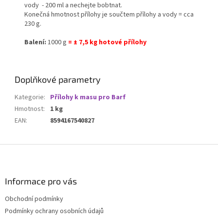
vody - 200 ml a nechejte bobtnat.
Konečná hmotnost přílohy je součtem přílohy a vody = cca
230 g.
Balení:
1000 g
= ± 7,5 kg hotové přílohy
Doplňkové parametry
Kategorie
:
Přílohy k masu pro Barf
Hmotnost
:
1 kg
EAN
:
8594167540827
Z
á
p
a
Informace pro vás
t
Obchodní podmínky
í
Podmínky ochrany osobních údajů