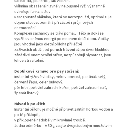
sacharidů, jak škrob, tak vlákninu.
Vláknina obsažená hlavně v neloupané rýži významně
ovlivňuje funkci střev.
Nerozpustná vláknina, která se nerozpouští, optimalizuje
objem stolice, pomáhá při zácpě i průjmových
onemocnění.
Komplexní sacharidy se tráví pomalu. Tělo je dokáže
využít uvolněnou energii po mnohem delší dobu. Vločky
jsou vhodné jako dietní příloha při léčbě
zažívacích obtíží, od poruch trávení až po divertikulitidu -
zánětlivé onemocnění střev, nezpůsobují plynatost, jsou
lehce stravitelné.
Doplňkové krmivo pro psy složení:
instantní rýžové vločky, mrkev obecná, pastinák setý,
červená řepa, celer bulvový,
pór letní, petržel zahradní kořen, petržel zahradní nať,
špenát listový.
Návod k použití:
Instantní přílohu je možné připravit zalitím horkou vodou a
po té přiklopit,
v přiklopené nádobě v mikrovlnné troubě.
Jednu odměrku = ± 30 g zalijte dvojnásobným množstvím