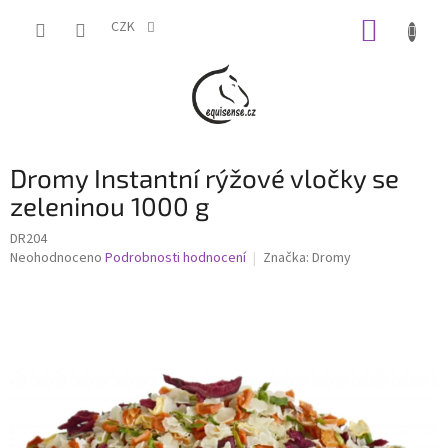
Přejít
NÁKUP
na
CZK
obsah
KOŠÍK
Dromy Instantní rýžové vločky se
zeleninou 1000 g
DR204
Průměrné
Neohodnoceno
Podrobnosti hodnocení
Značka:
Dromy
hodnocení
produktu
je
0,0
z
5
hvězdiček.