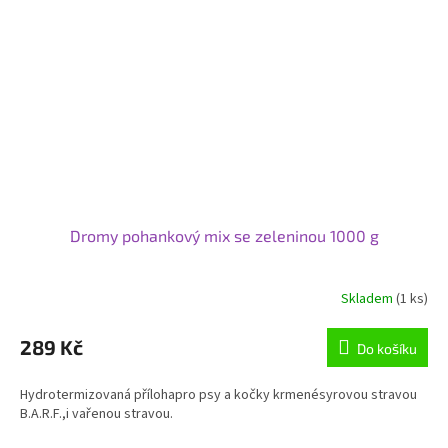
Dromy pohankový mix se zeleninou 1000 g
Skladem
(1 ks)
Průměrné
hodnocení
produktu
289 Kč
Do košíku
je
5,0
Hydrotermizovaná přílohapro psy a kočky krmenésyrovou stravou
z
B.A.R.F.,i vařenou stravou.
5
hvězdiček.