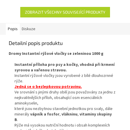
ZOBRAZIT VŠECHNY SOUVISEJÍCÍ PRODUKTY
Popis
Diskuze
Detailní popis produktu
Dromy Instantní rýžové vločky se zeleninou 1000 g
Instantní příloha pro psy a kočky, vhodná při krmení
syrovou a vařenou stravou.
Instantní rýžové vločky jsou vyrobené z bílé dlouhozrnné
rýže.
Jedná se o bezlepkovou potravinu.
Ve srovnání s jinými druhy obilí jsou považovány za jednu z
nejkvalitnějších příloh, obsahující osm esenciálních
aminokyselin,
které jsou nezbytnou stavební jednotkou pro svaly, dále
minerály
vápník a fosfor
,
vlákninu
,
vitaminy skupiny
B
.
Rýže má vysokou nutriční hodnotu i obsah komplexních