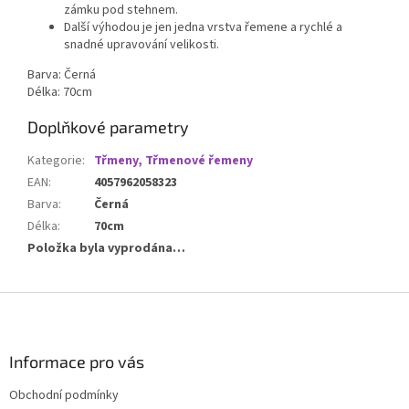
zámku pod stehnem.
Další výhodou je jen jedna vrstva řemene a rychlé a
snadné upravování velikosti.
Barva: Černá
Délka: 70cm
Doplňkové parametry
Kategorie
:
Třmeny, Třmenové řemeny
EAN
:
4057962058323
Barva
:
Černá
Délka
:
70cm
Položka byla vyprodána…
Z
á
p
a
Informace pro vás
t
Obchodní podmínky
í