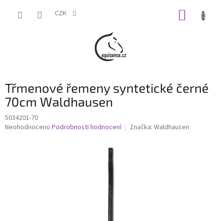
Přejít
NÁKUP
na
CZK
obsah
KOŠÍK
Třmenové řemeny syntetické černé
70cm Waldhausen
5034201-70
Průměrné
Neohodnoceno
Podrobnosti hodnocení
Značka:
Waldhausen
hodnocení
produktu
je
0,0
z
5
hvězdiček.