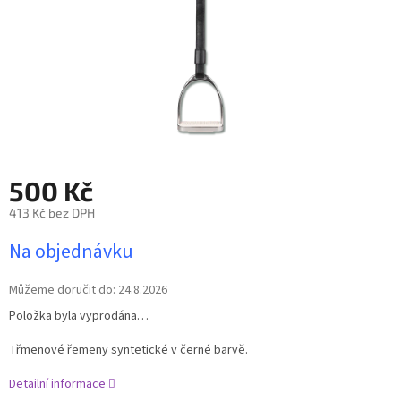
500 Kč
413 Kč bez DPH
Měrná
Na objednávku
cena:
Můžeme doručit do:
24.8.2026
Položka byla vyprodána…
Třmenové řemeny syntetické v černé barvě.
Detailní informace