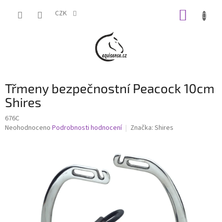
Přejít
NÁKUP
na
CZK
obsah
KOŠÍK
Třmeny bezpečnostní Peacock 10cm
Shires
676C
Průměrné
Neohodnoceno
Podrobnosti hodnocení
Značka:
Shires
hodnocení
produktu
je
0,0
z
5
hvězdiček.