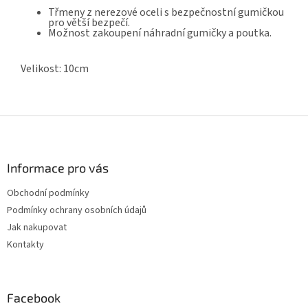
Třmeny z nerezové oceli s bezpečnostní gumičkou
pro větší bezpečí.
Možnost zakoupení náhradní gumičky a poutka.
Velikost: 10cm
Z
á
p
a
Informace pro vás
t
Obchodní podmínky
í
Podmínky ochrany osobních údajů
Jak nakupovat
Kontakty
Facebook