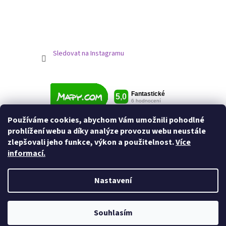
Sledovat na Instagramu
Používáme cookies, abychom Vám umožnili pohodlné
prohlížení webu a díky analýze provozu webu neustále
zlepšovali jeho funkce, výkon a použitelnost.
Více
informací.
Nastavení
Vytvořil Shoptet
Souhlasím
Copyright 2026
Jezdecké potřeby
. Všechna práva vyhrazena.