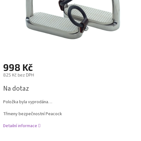
998 Kč
825 Kč bez DPH
Měrná
Na dotaz
cena:
Položka byla vyprodána…
Třmeny bezpečnostní Peacock
Detailní informace