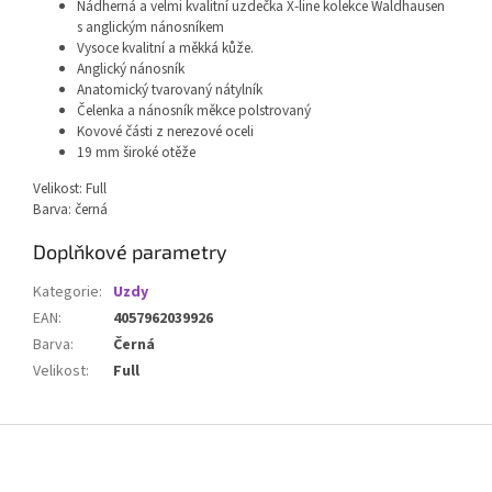
Nádherná a velmi kvalitní uzdečka X-line kolekce Waldhausen
s anglickým nánosníkem
Vysoce kvalitní a měkká kůže.
Anglický nánosník
Anatomický tvarovaný nátylník
Čelenka a nánosník měkce polstrovaný
Kovové části z nerezové oceli
19 mm široké otěže
Velikost: Full
Barva: černá
Doplňkové parametry
Kategorie
:
Uzdy
EAN
:
4057962039926
Barva
:
Černá
Velikost
:
Full
Z
á
p