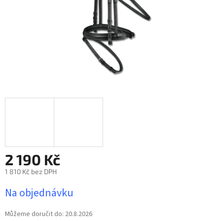
2 190 Kč
1 810 Kč bez DPH
Měrná
Na objednávku
cena:
Můžeme doručit do:
20.8.2026