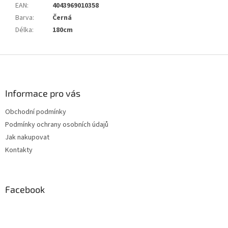
EAN
:
4043969010358
Barva
:
Černá
Délka
:
180cm
Z
á
p
a
Informace pro vás
t
Obchodní podmínky
í
Podmínky ochrany osobních údajů
Jak nakupovat
Kontakty
Facebook