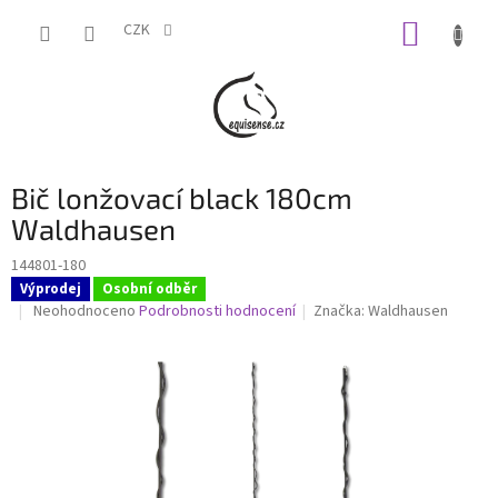
Přejít
NÁKUP
na
CZK
obsah
KOŠÍK
Bič lonžovací black 180cm
Waldhausen
144801-180
Výprodej
Osobní odběr
Průměrné
Neohodnoceno
Podrobnosti hodnocení
Značka:
Waldhausen
hodnocení
produktu
je
0,0
z
5
hvězdiček.