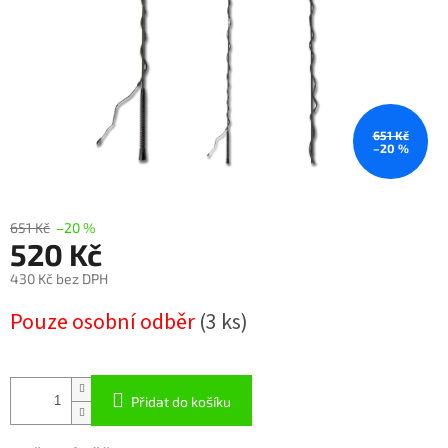
651 Kč
–20 %
651 Kč
–20 %
520 Kč
430 Kč bez DPH
Měrná
Pouze osobní odběr
(3 ks)
cena:
Přidat do košíku