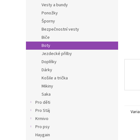
n
Vesty a bundy
e
Ponožky
l
Šporny
Bezpečnostní vesty
Biče
Boty
Jezdecké přilby
Doplňky
Dárky
Košile a trička
Mikiny
Saka
Pro děti
Pro Stáj
Varia
Krmivo
Pro psy
Haygain