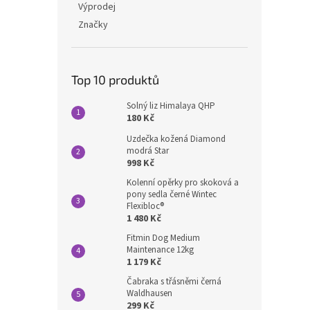
Výprodej
Značky
Top 10 produktů
Solný liz Himalaya QHP
180 Kč
Uzdečka kožená Diamond
modrá Star
998 Kč
Kolenní opěrky pro skoková a
pony sedla černé Wintec
Flexibloc®
1 480 Kč
Fitmin Dog Medium
Maintenance 12kg
1 179 Kč
Čabraka s třásněmi černá
Waldhausen
299 Kč