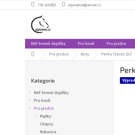
Přejít
736 164 883
equisense@email.cz
na
obsah
NAF krmné doplňky
Pro koně
Pro jezdce
Domů
Pro jezdce
Boty
Perka Classic ELT
P
Perk
o
Přeskočit
s
Kategorie
kategorie
Výprod
t
r
NAF krmné doplňky
a
Pro koně
n
Pro jezdce
n
í
Rajtky
p
Chapsy
a
Rukavice