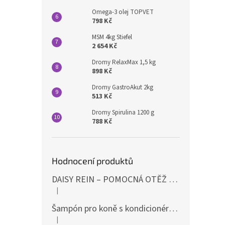
Omega-3 olej TOPVET
798 Kč
MSM 4kg Stiefel
2 654 Kč
Dromy RelaxMax 1,5 kg
898 Kč
Dromy GastroAkut 2kg
513 Kč
Dromy Spirulina 1200 g
788 Kč
Hodnocení produktů
DAISY REIN – POMOCNÁ OTĚŽ PROTI STAHOVÁNÍ HLAVY DOLŮ ČERNÁ SHIRES
|
Hodnocení produktu je 5 z 5 hvězdiček.
Šampón pro koně s kondicionérem 500ml Waldhausen
|
Hodnocení produktu je 5 z 5 hvězdiček.