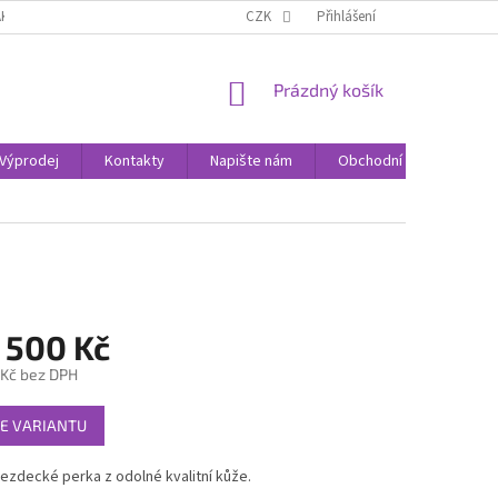
AK NAKUPOVAT
KONTAKTY
CZK
Přihlášení
NÁKUPNÍ
Prázdný košík
KOŠÍK
Výprodej
Kontakty
Napište nám
Obchodní podmínky
 500 Kč
 Kč
bez DPH
E VARIANTU
jezdecké perka z odolné kvalitní kůže.