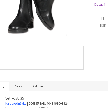
Detailní 
TISK
nty
Popis
Diskuze
Velikost: 35
Na objednávku
| 206935
EAN:
4043969003824