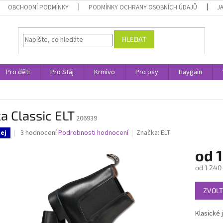
OBCHODNÍ PODMÍNKY
PODMÍNKY OCHRANY OSOBNÍCH ÚDAJŮ
J
HLEDAT
Pro děti
Pro Stáj
Krmivo
Pro psy
Haygain
a Classic ELT
206939
Průměrné
3 hodnocení
Podrobnosti hodnocení
Značka:
ELT
ej
hodnocení
produktu
od
1
je
od
1 240
4,0
z
Měrná
5
ZVOLT
cena:
hvězdiček.
Klasické 