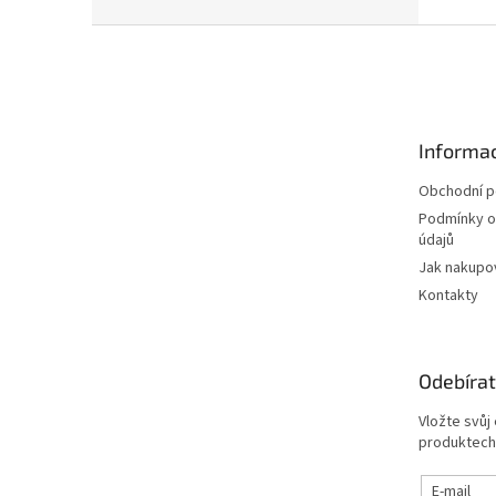
Z
á
p
a
t
Informac
í
Obchodní 
Podmínky o
údajů
Jak nakupo
Kontakty
Odebírat
Vložte svůj
produktech
E-mail