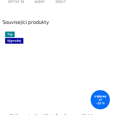
ZEPTAT SE
HLÍDAT
SDÍLET
Související produkty
Tip
Výprodej
1 100 Kč
až
–22 %