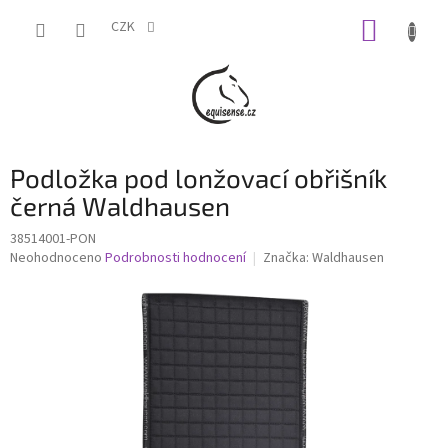
Přejít
NÁKUP
na
CZK
obsah
KOŠÍK
Podložka pod lonžovací obřišník
černá Waldhausen
38514001-PON
Průměrné
Neohodnoceno
Podrobnosti hodnocení
Značka:
Waldhausen
hodnocení
produktu
je
0,0
z
5
hvězdiček.