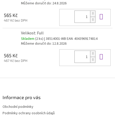
Můžeme doručit do:
24.8.2026
Do 
565 Kč
467 Kč bez DPH
Velikost: Full
Skladem
(2 ks)
| 38514001-WB
EAN:
4043969174814
Můžeme doručit do:
12.8.2026
Do 
565 Kč
467 Kč bez DPH
Z
á
p
a
Informace pro vás
t
Obchodní podmínky
í
Podmínky ochrany osobních údajů