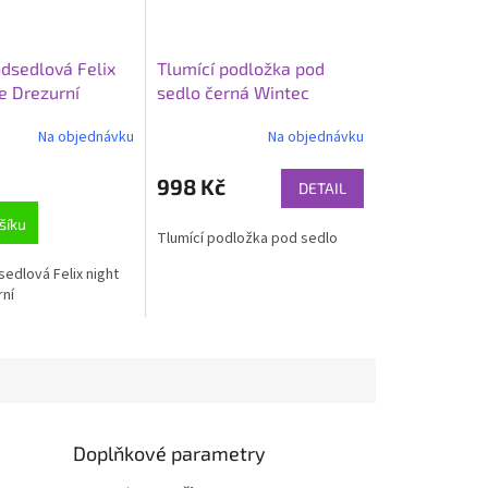
dsedlová Felix
Tlumící podložka pod
e Drezurní
sedlo černá Wintec
Na objednávku
Na objednávku
998 Kč
DETAIL
šíku
Tlumící podložka pod sedlo
edlová Felix night
rní
Doplňkové parametry