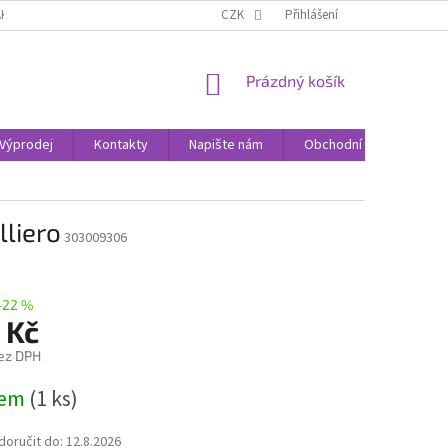
AK NAKUPOVAT
KONTAKTY
CZK
Přihlášení
NÁKUPNÍ
Prázdný košík
KOŠÍK
Výprodej
Kontakty
Napište nám
Obchodní podmínky
liero
303009306
–22 %
 Kč
ez DPH
dem
(1 ks)
oručit do:
12.8.2026