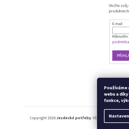
Vložte svůj
produktech
E-mail
Kliknutím 
podmínk
PŘIHL
Používáme c
webu a díky
funkce, výk
Nastaven
Copyright 2026
Jezdecké potřeby
. Všechna práva vyhra