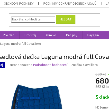
OBCHODNÍ PODMÍNKY
PODMÍNKY OCHRANY OSOBNÍCH ÚDAJŮ
J
HLEDAT
Pro děti
Pro Stáj
Krmivo
Pro psy
Haygain
aguna modrá full Covalliero
edlová dečka Laguna modrá full Coval
Průměrné
Neohodnoceno
Podrobnosti hodnocení
Značka:
Covalliero
ej
hodnocení
produktu
880 Kč
je
680
0,0
562 Kč b
z
5
Měrná
Skla
hvězdiček.
cena:
Můžeme d