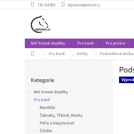
Přejít
736 164 883
equisense@email.cz
na
obsah
NAF krmné doplňky
Pro koně
Pro jezdce
Domů
Pro koně
Dečky
Podsedlová dečka L
P
Pods
o
Přeskočit
s
Kategorie
kategorie
Výprod
t
r
NAF krmné doplňky
a
Pro koně
n
Bandáže
n
í
Čabraky, Třásně, Masky
p
Péče o kopyta koní
a
Čištění