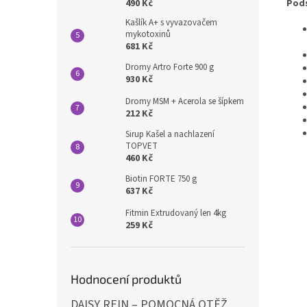
490 Kč
Pods
Kašlík A+ s vyvazovačem
mykotoxinů
681 Kč
Dromy Artro Forte 900 g
930 Kč
Dromy MSM + Acerola se šípkem
212 Kč
Sirup Kašel a nachlazení
TOPVET
460 Kč
Biotin FORTE 750 g
637 Kč
Fitmin Extrudovaný len 4kg
259 Kč
Hodnocení produktů
DAISY REIN – POMOCNÁ OTĚŽ PROTI STAHOVÁNÍ HLAVY DOLŮ ČERNÁ SHIRES