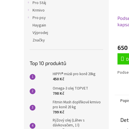
Pro Stáj
Krmivo
Pro psy
Podse
kaps
Haygain
Full
Výprodej
Značky
650
D
Top 10 produktů
Podse
HIPPI® müsli pro koně 20kg
450 Kč
Omega-3 olej TOPVET
798 Kč
Popi
Fitmin Mash doplňkové krmivo
pro koně 20 kg
799 Kč
Det
Rýžový olej (Láhev s
dávkovačem, 1 l)