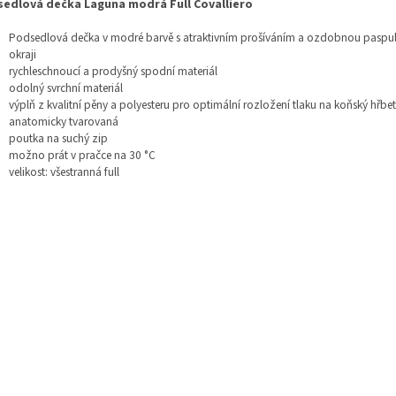
edlová dečka Laguna modrá Full Covalliero
Podsedlová dečka v modré barvě s atraktivním prošíváním a ozdobnou paspu
okraji
rychleschnoucí a prodyšný spodní materiál
odolný svrchní materiál
výplň z kvalitní pěny a polyesteru pro optimální rozložení tlaku na koňský hřbet
anatomicky tvarovaná
poutka na suchý zip
možno prát v pračce na 30 °C
velikost: všestranná full