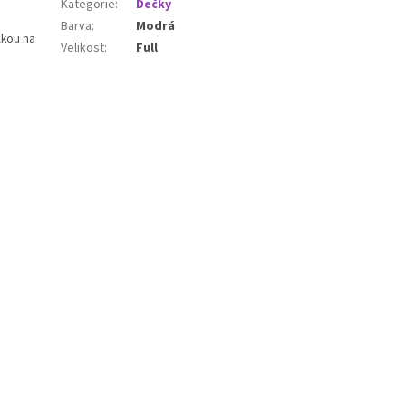
Kategorie
:
Dečky
Barva
:
Modrá
lkou na
Velikost
:
Full