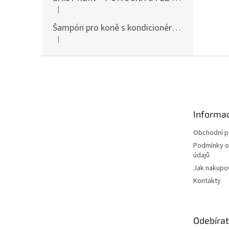
|
Hodnocení produktu je 5 z 5 hvězdiček.
Šampón pro koně s kondicionérem 500ml Waldhausen
|
Hodnocení produktu je 5 z 5 hvězdiček.
Z
á
p
a
t
Informac
í
Obchodní 
Podmínky o
údajů
Jak nakupo
Kontakty
Odebírat