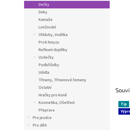
n
Dečky
e
Deky
l
Kamaše
Lonžování
Ohlávky, Vodítka
Proti hmyzu
Reflexní doplňky
Uzdečky
Podbřišníky
Udidla
Třmeny, Třmenové řemeny
Ostatní
Souvi
Hračky pro koně
Kosmetika, Ošetření
Tip
Přeprava
Výpr
Pro jezdce
Pro děti