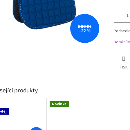
880 Kč
–22 %
Podsedlo
Detailní 
TISK
sející produkty
Novinka
odej