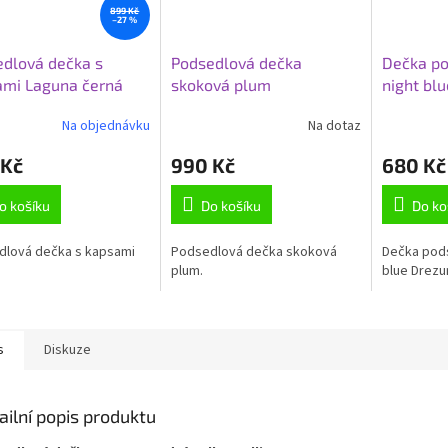
899 Kč
–27 %
dlová dečka s
Podsedlová dečka
Dečka po
ami Laguna černá
skoková plum
night blu
Performance Shires
Na objednávku
Na dotaz
 Kč
990 Kč
680 Kč
o košíku
Do košíku
Do ko
dlová dečka s kapsami
Podsedlová dečka skoková
Dečka pods
plum.
blue Drezu
s
Diskuze
ailní popis produktu