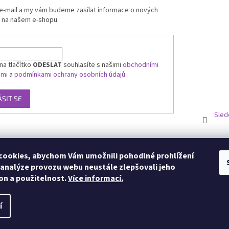
 e-mail a my vám budeme zasílat informace o nových
 na našem e-shopu.
na tlačítko
ODESLAT
souhlasíte s našimi
obchodními
ami
a
podmínkami ochrany osobních údajů.
ÁSIT SE
Sled
ookies, abychom Vám umožnili pohodlné prohlížení
 analýze provozu webu neustále zlepšovali jeho
on a použitelnost.
Více informací.
í
zena.