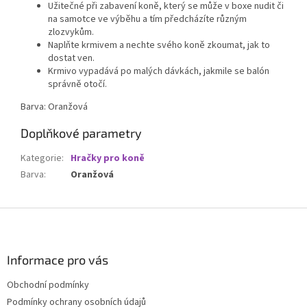
Užitečné při zabavení koně, který se může v boxe nudit či
na samotce ve výběhu a tím předcházíte různým
zlozvykům.
Naplňte krmivem a nechte svého koně zkoumat, jak to
dostat ven.
Krmivo vypadává po malých dávkách, jakmile se balón
správně otočí.
Barva: Oranžová
Doplňkové parametry
Kategorie
:
Hračky pro koně
Barva
:
Oranžová
Z
á
p
a
Informace pro vás
t
Obchodní podmínky
í
Podmínky ochrany osobních údajů