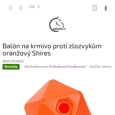
Přejít
NÁKUP
na
CZK
obsah
KOŠÍK
Balón na krmivo proti zlozvykům
oranžový Shires
9640-ORANGE
Průměrné
Neohodnoceno
Podrobnosti hodnocení
Značka:
Shires
Novinka
hodnocení
produktu
je
0,0
z
5
hvězdiček.