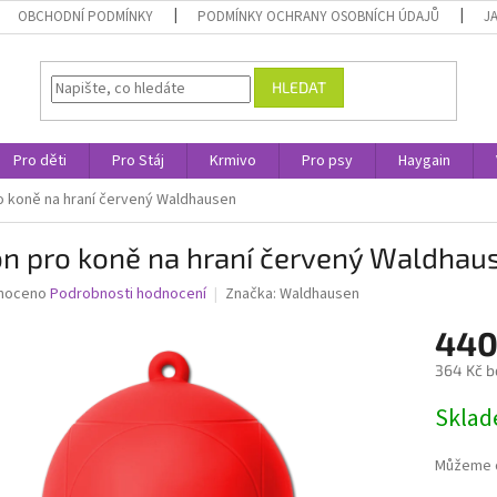
OBCHODNÍ PODMÍNKY
PODMÍNKY OCHRANY OSOBNÍCH ÚDAJŮ
J
HLEDAT
Pro děti
Pro Stáj
Krmivo
Pro psy
Haygain
o koně na hraní červený Waldhausen
ón pro koně na hraní červený Waldhau
né
noceno
Podrobnosti hodnocení
Značka:
Waldhausen
ní
440
u
364 Kč b
Měrná
Skla
cena:
ek.
Můžeme d