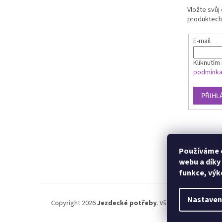
Vložte svůj
produktech
E-mail
Kliknutím 
podmínk
PŘIHL
Používáme c
webu a díky
funkce, výk
Nastaven
Copyright 2026
Jezdecké potřeby
. Všechna práva vyhra