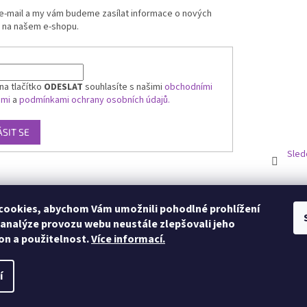
 e-mail a my vám budeme zasílat informace o nových
 na našem e-shopu.
na tlačítko
ODESLAT
souhlasíte s našimi
obchodními
ami
a
podmínkami ochrany osobních údajů.
ÁSIT SE
Sled
ookies, abychom Vám umožnili pohodlné prohlížení
 analýze provozu webu neustále zlepšovali jeho
on a použitelnost.
Více informací.
í
zena.