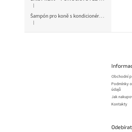
|
Hodnocení produktu je 5 z 5 hvězdiček.
Šampón pro koně s kondicionérem 500ml Waldhausen
|
Hodnocení produktu je 5 z 5 hvězdiček.
Z
á
p
a
t
Informac
í
Obchodní 
Podmínky o
údajů
Jak nakupo
Kontakty
Odebírat