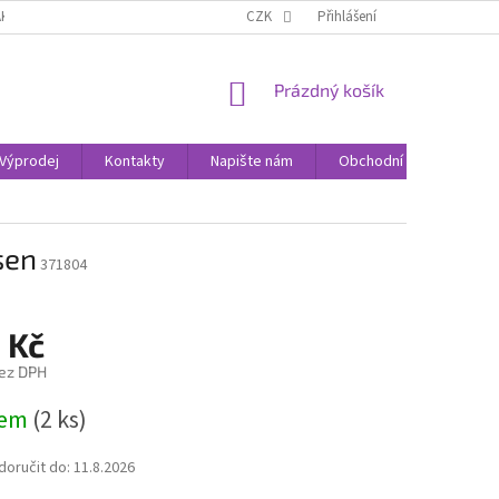
AK NAKUPOVAT
KONTAKTY
CZK
Přihlášení
NÁKUPNÍ
Prázdný košík
KOŠÍK
Výprodej
Kontakty
Napište nám
Obchodní podmínky
sen
371804
 Kč
ez DPH
dem
(2 ks)
oručit do:
11.8.2026