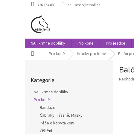
Přejít
736 164 883
equisense@email.cz
na
obsah
NAF krmné doplňky
Pro koně
Pro jezdce
Domů
Pro koně
Hračky pro koně
Balón pr
P
Bal
o
Přeskočit
s
Průměr
Neohod
Kategorie
kategorie
t
hodnoce
r
produkt
NAF krmné doplňky
a
je
Pro koně
0,0
n
z
Bandáže
n
5
í
Čabraky, Třásně, Masky
hvězdič
p
Péče o kopyta koní
a
Čištění