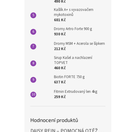
490 Kč
Kašlík A+ s vyvazovačem
mykotoxinů
681 Kč
Dromy Artro Forte 900 g
930 Kč
Dromy MSM + Acerola se šípkem
212 Kč
Sirup Kašel a nachlazení
TOPVET
460 Kč
Biotin FORTE 750 g
637 Kč
Fitmin Extrudovaný len 4kg
259 Kč
Hodnocení produktů
DAISY REIN – POMOCNÁ OTĚŽ PROTI STAHOVÁNÍ HLAVY DOLŮ ČERNÁ SHIRES