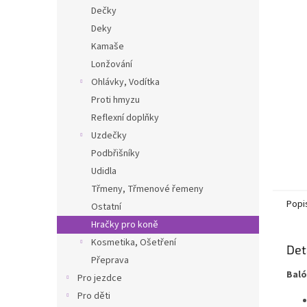
n
Dečky
e
Deky
l
Kamaše
Lonžování
Ohlávky, Vodítka
Proti hmyzu
Reflexní doplňky
Uzdečky
Podbřišníky
Udidla
Třmeny, Třmenové řemeny
Popi
Ostatní
Hračky pro koně
Kosmetika, Ošetření
Det
Přeprava
Baló
Pro jezdce
Pro děti