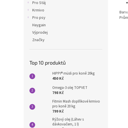
Pro Stáj
Krmivo
Barv
Pro psy
Prům
Haygain
Výprodej
Značky
Top 10 produktů
HIPPI® müsli pro koně 20kg
450 Kč
Omega-3 olej TOPVET
798 Kč
Fitmin Mash doplňkové krmivo
pro koně 20 kg
799 Kč
Rýžový olej (Láhev s
dávkovačem, 1 l)