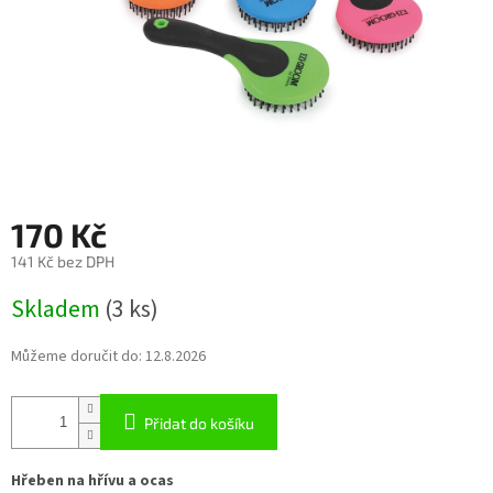
170 Kč
141 Kč bez DPH
Měrná
Skladem
(3 ks)
cena:
Můžeme doručit do:
12.8.2026
Přidat do košíku
Hřeben na hřívu a ocas