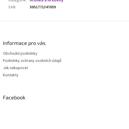
Kategorie
:
Hřbílka a Hřebeny
EAN
:
5051771347059
Z
á
p
a
Informace pro vás
t
Obchodní podmínky
í
Podmínky ochrany osobních údajů
Jak nakupovat
Kontakty
Facebook