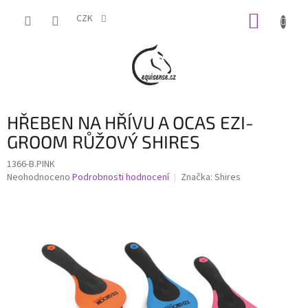
Přejít
NÁKUP
na
CZK
obsah
KOŠÍK
HŘEBEN NA HŘÍVU A OCAS EZI-
GROOM RŮŽOVÝ SHIRES
1366-B.PINK
Průměrné
Neohodnoceno
Podrobnosti hodnocení
Značka:
Shires
hodnocení
produktu
je
0,0
z
5
hvězdiček.