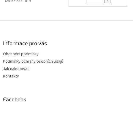
124 Kč bez DPH
Z
á
p
a
Informace pro vás
t
Obchodní podmínky
í
Podmínky ochrany osobních údajů
Jak nakupovat
Kontakty
Facebook