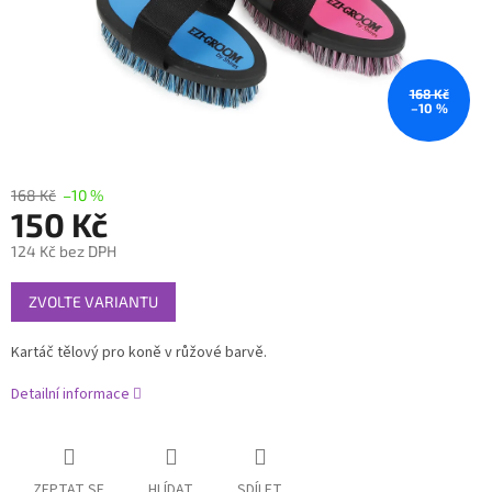
168 Kč
–10 %
168 Kč
–10 %
150 Kč
124 Kč bez DPH
Měrná
ZVOLTE VARIANTU
cena:
Kartáč tělový pro koně v růžové barvě.
Detailní informace
ZEPTAT SE
HLÍDAT
SDÍLET