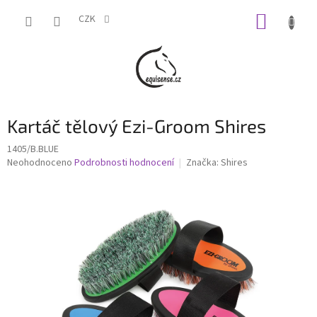
Přejít
NÁKUP
na
CZK
obsah
KOŠÍK
Kartáč tělový Ezi-Groom Shires
1405/B.BLUE
Průměrné
Neohodnoceno
Podrobnosti hodnocení
Značka:
Shires
hodnocení
produktu
je
0,0
z
5
hvězdiček.