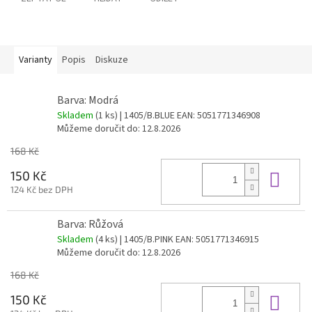
Varianty
Popis
Diskuze
Barva: Modrá
Skladem
(1 ks)
| 1405/B.BLUE
EAN:
5051771346908
Můžeme doručit do:
12.8.2026
168 Kč
Do 
150 Kč
124 Kč bez DPH
Barva: Růžová
Skladem
(4 ks)
| 1405/B.PINK
EAN:
5051771346915
Můžeme doručit do:
12.8.2026
168 Kč
Do 
150 Kč