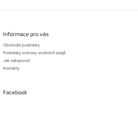
Z
á
p
a
Informace pro vás
t
Obchodní podmínky
í
Podmínky ochrany osobních údajů
Jak nakupovat
Kontakty
Facebook