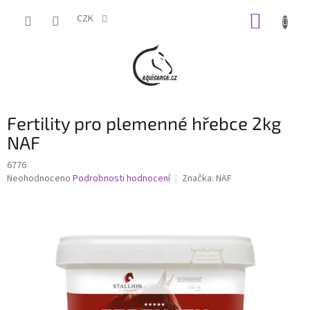
Přejít
NÁKUP
na
CZK
obsah
KOŠÍK
Fertility pro plemenné hřebce 2kg
NAF
6776
Průměrné
Neohodnoceno
Podrobnosti hodnocení
Značka:
NAF
hodnocení
produktu
je
0,0
z
5
hvězdiček.