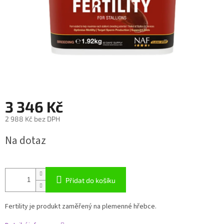
3 346 Kč
2 988 Kč bez DPH
Měrná
Na dotaz
cena:
Přidat do košíku
Fertility je produkt zaměřený na plemenné hřebce.