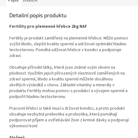
Popis
Diskuze
Detailní popis produktu
Fertility pro plemenné hřebce 2kg NAF
Fertility je produkt zaměřený na plemenné hřebce. Může pomoci
zvýšit libido, zlepšit kvalitu spermií a udržovat optimální hladinu
testosteronu. Pomáhá udžovat hřebce v kondici a podporuje
zdraví.
Obsahuje přírodní látky, které jsou známé svým vlivem na
plodnost. Využitím jejich přirozených vlastností zaměřených na
zdraví spermií, libido a kvalitu spermií můžete dosáhnou
skvělých výsledků v chovu. Základní vitamíny a minerály v
produktu Fertility mohou pomoci s produkcí a vývojem spermií a
podpořit hladinu testosteronu.
Pracovní hřebci si také musí u držovat kondici, a proto produkt
obsahuje nezbytná prebiotika a probiotika, která pomáhají
podporovat příjem a vstřebávání živin z krmné dávky a podporují
výkonnost koní.
Složení: