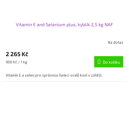
Vitamin E and Selenium plus, kyblík 2,5 kg NAF
Na dotaz
2 265 Kč
Měrná
906 Kč / 1 kg
Do košíku
cena:
Vitamín E a selen pro správnou funkci svalů koní v zátěži.