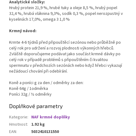
Analytické složky:
Hrubý protein 21,9 %, hrubé tuky a oleje 8,5 %, hrubý popel
32,4 %, hrubá vláknina 9,3%, sodík 0,3 %, popel nerozpustný v
kyselinách 17,0%, omega 3 1,0 %
Krmný návod:
Krmte 4-6 týdnů před připouštěcí sezónou nebo průběžně po
celý rok pro udržení a rozvoj plodnosti výkonných hřebců.
Zvláště doporučujeme podávat jako součást krmné dávky po
celý rok v případě problémů s připouštěním či kvalitou
spermnatu v předchozích sezónách nebo když hřebci vykazují
nežádoucí chování při odebírání.
Koně a poníci g za den / odměrky za den:
Koně 64g / 1odměrka
Poníci 32g / ½ odměrky
Doplňkové parametry
Kategorie
:
NAF krmné doplňky
Hmotnost
:
1.92 kg
EAN
:
5032410131550