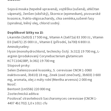
Sojová mouka (tepelně upravená), vojtěška (sušená), uhličitan
vápenatý, ženšen (sibiřský), škornice (epimedium), pivovarské
kvasnice, frukto-oligosacharidy, chia semínka,sušené řasy
(spirulina), lněný olej, chlorid sodný.
Doplňkové látky na 1l:
L-karnitin (3a910) 17 500 mg, Vitamin A (3a672a) 83 300 I.U., Vitamin
D3 (3a671) 25 000 I.U., Vitamin E (přírodní, 3a700) 6 800 I.U.
Aminokyseliny:
l-lysin (monohydrochlorid, technicky čistý. 3c322) 19 700 mg, L-
arginin (produkovaný Corynebacterium glutamicum
KCTC10423BP, 3c361) 19 700 mg
Stopové prvky:
Selen (Selenizované kvasinky, S. cerevisiae CNCM 1-3060
inaktivované, 3b810) 18 mg, Zinek (oxid zinečnatý, 3b603) 3 600
mg, aromata, olej z máty rolní (Mentha arvensis) 2 000 mg
Nosič:
Bentonit (1m558i) 220 000 mg
Zootechnická aditiva:
Posilovač stravitelnosti Saccharomyces cerevisiae (CNCM 1-
4407 4b1702) 2,0 x 1011 cfu