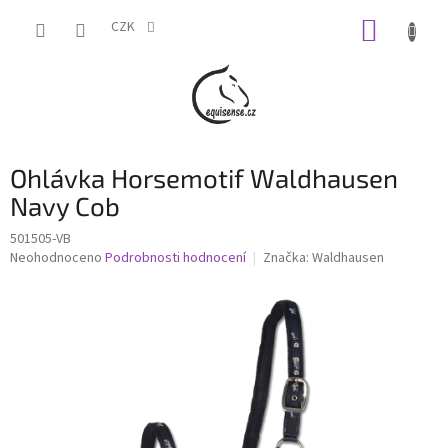
Přejít
NÁKUP
na
CZK
obsah
KOŠÍK
Ohlávka Horsemotif Waldhausen
Navy Cob
501505-VB
Průměrné
Neohodnoceno
Podrobnosti hodnocení
Značka:
Waldhausen
hodnocení
produktu
je
0,0
z
5
hvězdiček.