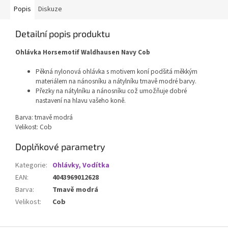
Popis
Diskuze
Detailní popis produktu
Ohlávka Horsemotif Waldhausen Navy Cob
Pěkná nylonová ohlávka s motivem koní podšitá měkkým
materiálem na nánosníku a nátylníku tmavě modré barvy.
Přezky na nátylníku a nánosníku což umožňuje dobré
nastavení na hlavu vašeho koně.
Barva: tmavě modrá
Velikost: Cob
Doplňkové parametry
Kategorie
:
Ohlávky, Vodítka
EAN
:
4043969012628
Barva
:
Tmavě modrá
Velikost
:
Cob