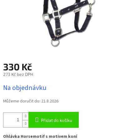
330 Kč
273 Kč bez DPH
Měrná
Na objednávku
cena:
Můžeme doručit do:
21.8.2026
Přidat do košíku
Ohlávka Horsemotif s motivem koní