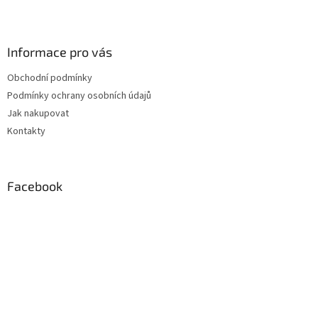
Z
á
p
a
Informace pro vás
t
Obchodní podmínky
í
Podmínky ochrany osobních údajů
Jak nakupovat
Kontakty
Facebook