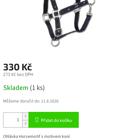
330 Kč
273 Kč bez DPH
Měrná
Skladem
(1 ks)
cena:
Můžeme doručit do:
11.8.2026
Přidat do košíku
Ohlávka Horsemotif s motivem koní