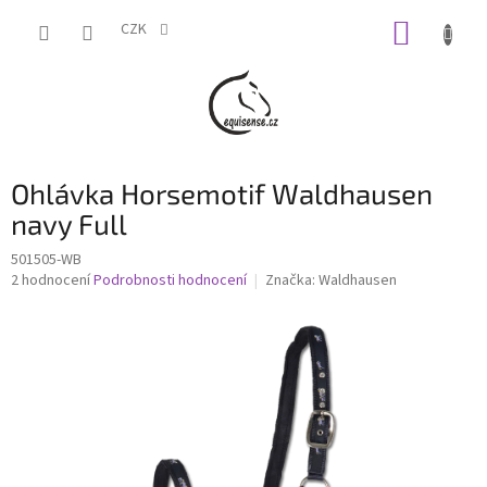
Přejít
NÁKUP
na
CZK
obsah
KOŠÍK
Ohlávka Horsemotif Waldhausen
navy Full
501505-WB
Průměrné
2 hodnocení
Podrobnosti hodnocení
Značka:
Waldhausen
hodnocení
produktu
je
5,0
z
5
hvězdiček.