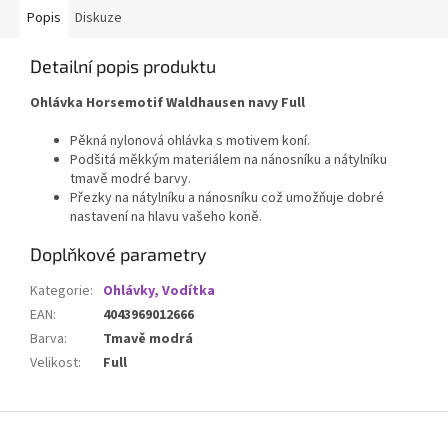
Popis
Diskuze
Detailní popis produktu
Ohlávka Horsemotif Waldhausen navy Full
Pěkná nylonová ohlávka s motivem koní.
Podšitá měkkým materiálem na nánosníku a nátylníku
tmavě modré barvy.
Přezky na nátylníku a nánosníku což umožňuje dobré
nastavení na hlavu vašeho koně.
Doplňkové parametry
Kategorie
:
Ohlávky, Vodítka
EAN
:
4043969012666
Barva
:
Tmavě modrá
Velikost
:
Full
Z
á