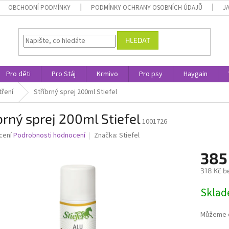
OBCHODNÍ PODMÍNKY
PODMÍNKY OCHRANY OSOBNÍCH ÚDAJŮ
J
HLEDAT
Pro děti
Pro Stáj
Krmivo
Pro psy
Haygain
ření
Stříbrný sprej 200ml Stiefel
brný sprej 200ml Stiefel
1001726
né
cení
Podrobnosti hodnocení
Značka:
Stiefel
ní
385
u
318 Kč b
Měrná
Skla
cena:
ek.
Můžeme d