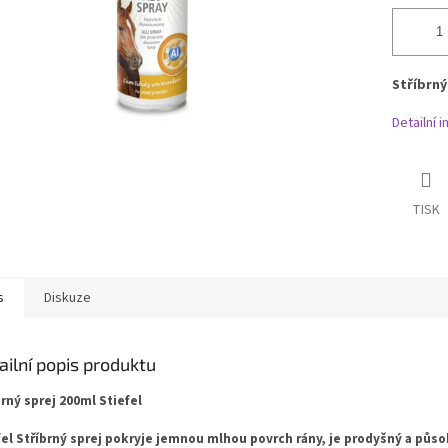
Stříbrný
Detailní 
TISK
s
Diskuze
ailní popis produktu
brný sprej 200ml Stiefel
fel Stříbrný sprej pokryje jemnou mlhou povrch rány, je prodyšný a půso