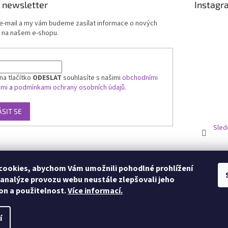
 newsletter
Instagr
 e-mail a my vám budeme zasílat informace o nových
 na našem e-shopu.
na tlačítko
ODESLAT
souhlasíte s našimi
obchodními
ami
a
podmínkami ochrany osobních údajů.
ÁSIT SE
Sled
ookies, abychom Vám umožnili pohodlné prohlížení
 analýze provozu webu neustále zlepšovali jeho
on a použitelnost.
Více informací.
í
zena.