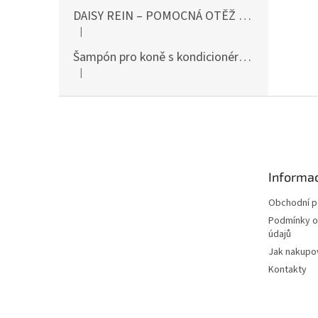
DAISY REIN – POMOCNÁ OTĚŽ PROTI STAHOVÁNÍ HLAVY DOLŮ ČERNÁ SHIRES
|
Hodnocení produktu je 5 z 5 hvězdiček.
Šampón pro koně s kondicionérem 500ml Waldhausen
|
Hodnocení produktu je 5 z 5 hvězdiček.
Z
á
p
a
t
Informac
í
Obchodní 
Podmínky o
údajů
Jak nakupo
Kontakty