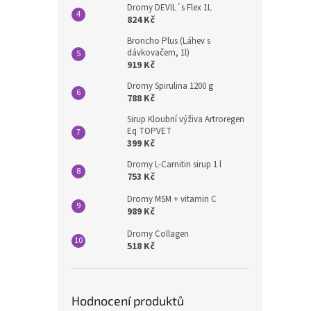
Dromy DEVIL´s Flex 1L
824 Kč
Broncho Plus (Láhev s
dávkovačem, 1l)
919 Kč
Dromy Spirulina 1200 g
788 Kč
Sirup Kloubní výživa Artroregen
Eq TOPVET
399 Kč
Dromy L-Carnitin sirup 1 l
753 Kč
Dromy MSM + vitamin C
989 Kč
Dromy Collagen
518 Kč
Hodnocení produktů