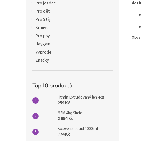
Pro jezdce
dezi
Pro děti
Pro Stáj
Krmivo
Pro psy
Obsa
Haygain
Výprodej
Značky
Top 10 produktů
Fitmin Extrudovaný len 4kg
259 Kč
MSM 4kg Stiefel
2 654 Kč
Boswellia liquid 1000 ml
774 Kč