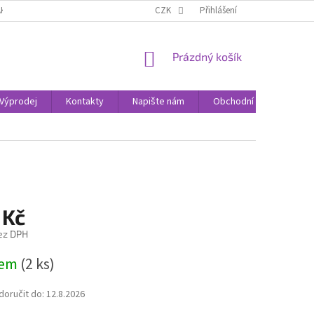
AK NAKUPOVAT
KONTAKTY
CZK
Přihlášení
NÁKUPNÍ
Prázdný košík
KOŠÍK
Výprodej
Kontakty
Napište nám
Obchodní podmínky
 Kč
ez DPH
dem
(2 ks)
oručit do:
12.8.2026