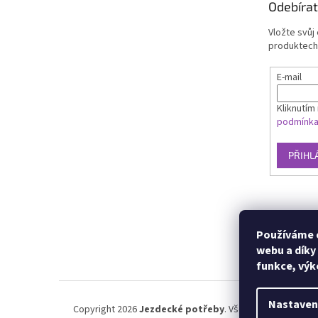
Odebírat
Vložte svůj
produktech
E-mail
Kliknutím 
podmínk
PŘIHL
Používáme c
webu a díky
funkce, výk
Nastaven
Copyright 2026
Jezdecké potřeby
. Všechna práva vyhra