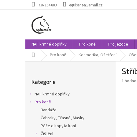
Přejít
736 164 883
equisense@email.cz
na
obsah
NAF krmné doplňky
Pro koně
Pro jezdce
Domů
Pro koně
Kosmetika, Ošetření
Ošet
P
Stří
o
Přeskočit
s
Průměr
1 hodno
Kategorie
kategorie
t
hodnoce
r
produkt
NAF krmné doplňky
a
je
Pro koně
5,0
n
z
Bandáže
n
5
í
Čabraky, Třásně, Masky
hvězdič
p
Péče o kopyta koní
a
Čištění