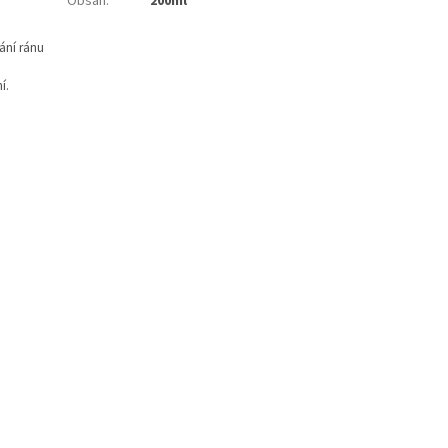
Obsah
:
200ml
ání ránu
í.