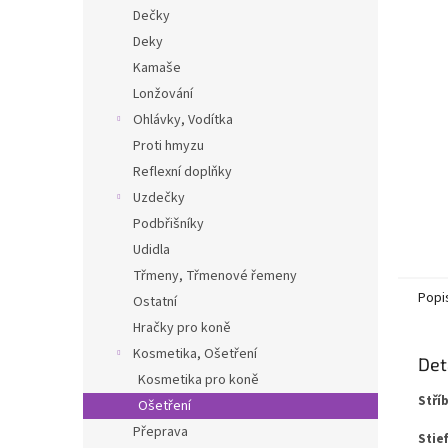
n
Dečky
e
Deky
l
Kamaše
Lonžování
Ohlávky, Vodítka
Proti hmyzu
Reflexní doplňky
Uzdečky
Podbřišníky
Udidla
Třmeny, Třmenové řemeny
Popi
Ostatní
Hračky pro koně
Kosmetika, Ošetření
Det
Kosmetika pro koně
Stří
Ošetření
Přeprava
Stie