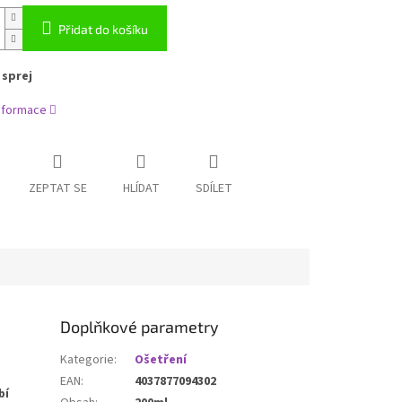
Přidat do košíku
 sprej
informace
ZEPTAT SE
HLÍDAT
SDÍLET
Doplňkové parametry
Kategorie
:
Ošetření
EAN
:
4037877094302
bí