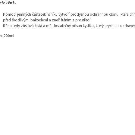
nfekčně.
Pomocí jemných částeček hliníku vytvoří prodyšnou ochrannou clonu, která chr
před škodlivými bakteriemi a znečištěním z prostředí.
Rána tedy zůstává čistá a má dostatečný přísun kyslíku, který urychluje uzdraven
h: 200ml