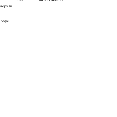
EAN
:
4037877090052
 propylen
ý popel