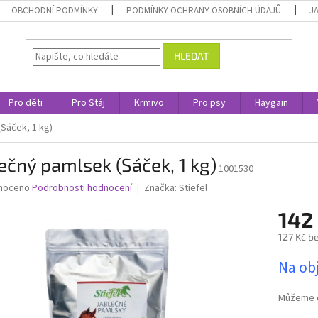
OBCHODNÍ PODMÍNKY
PODMÍNKY OCHRANY OSOBNÍCH ÚDAJŮ
J
HLEDAT
Pro děti
Pro Stáj
Krmivo
Pro psy
Haygain
Sáček, 1 kg)
ečný pamlsek (Sáček, 1 kg)
1001530
né
noceno
Podrobnosti hodnocení
Značka:
Stiefel
ní
142
u
127 Kč b
Měrná
Na ob
cena:
ek.
Můžeme d