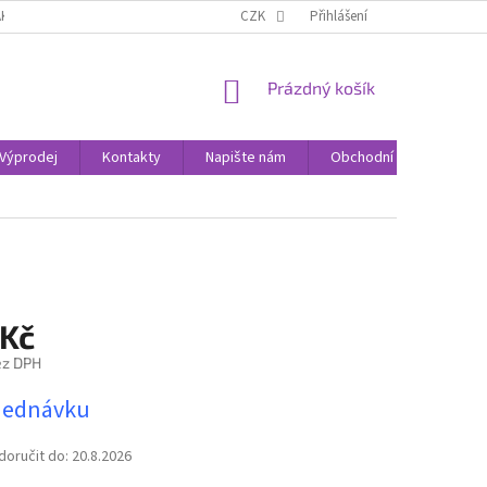
AK NAKUPOVAT
KONTAKTY
CZK
Přihlášení
NÁKUPNÍ
Prázdný košík
KOŠÍK
Výprodej
Kontakty
Napište nám
Obchodní podmínky
 Kč
ez DPH
jednávku
oručit do:
20.8.2026