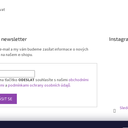
vat
 newsletter
Instagr
 e-mail a my vám budeme zasílat informace o nových
 na našem e-shopu.
na tlačítko
ODESLAT
souhlasíte s našimi
obchodními
ami
a
podmínkami ochrany osobních údajů.
ÁSIT SE
Sled