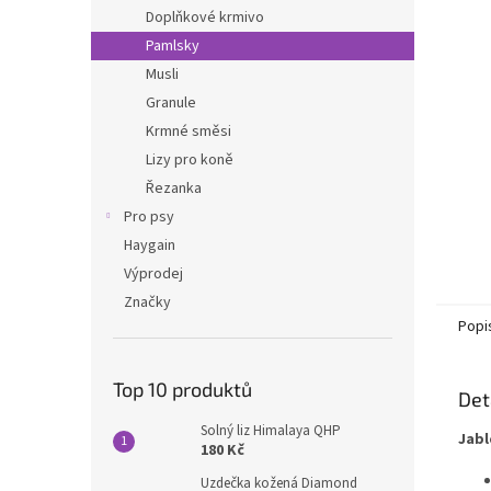
n
Doplňkové krmivo
e
Pamlsky
l
Musli
Granule
Krmné směsi
Lizy pro koně
Řezanka
Pro psy
Haygain
Výprodej
Značky
Popi
Top 10 produktů
Det
Solný liz Himalaya QHP
Jabl
180 Kč
Uzdečka kožená Diamond