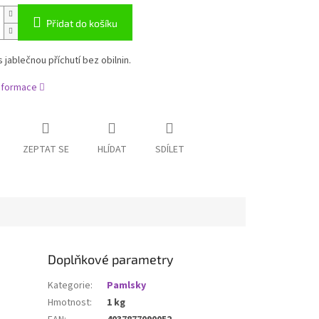
Přidat do košíku
 jablečnou příchutí bez obilnin.
informace
ZEPTAT SE
HLÍDAT
SDÍLET
Doplňkové parametry
Kategorie
:
Pamlsky
Hmotnost
:
1 kg