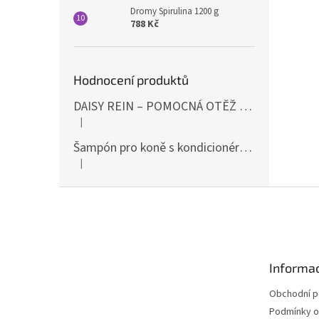
Dromy Spirulina 1200 g
788 Kč
Hodnocení produktů
DAISY REIN – POMOCNÁ OTĚŽ PROTI STAHOVÁNÍ HLAVY DOLŮ ČERNÁ SHIRES
|
Hodnocení produktu je 5 z 5 hvězdiček.
Šampón pro koně s kondicionérem 500ml Waldhausen
|
Hodnocení produktu je 5 z 5 hvězdiček.
Z
á
p
a
t
Informac
í
Obchodní 
Podmínky o