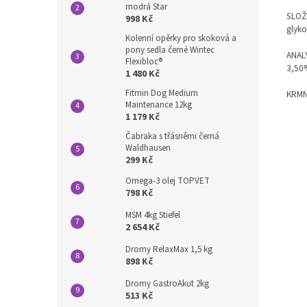
modrá Star
SLOŽE
998 Kč
glyko
Kolenní opěrky pro skoková a
pony sedla černé Wintec
ANALY
Flexibloc®
3,50
1 480 Kč
Fitmin Dog Medium
KRMN
Maintenance 12kg
1 179 Kč
Čabraka s třásněmi černá
Waldhausen
299 Kč
Omega-3 olej TOPVET
798 Kč
MSM 4kg Stiefel
2 654 Kč
Dromy RelaxMax 1,5 kg
898 Kč
Dromy GastroAkut 2kg
513 Kč