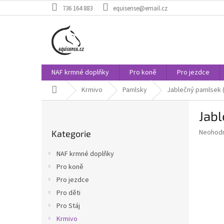
Přejít
736 164 883
equisense@email.cz
na
obsah
NAF krmné doplňky
Pro koně
Pro jezdce
Domů
Krmivo
Pamlsky
Jablečný pamlsek (
P
Jabl
o
Přeskočit
s
Průměr
Neohod
Kategorie
kategorie
t
hodnoce
r
produkt
NAF krmné doplňky
a
je
Pro koně
0,0
n
z
Pro jezdce
n
5
í
Pro děti
hvězdič
p
Pro Stáj
a
Krmivo