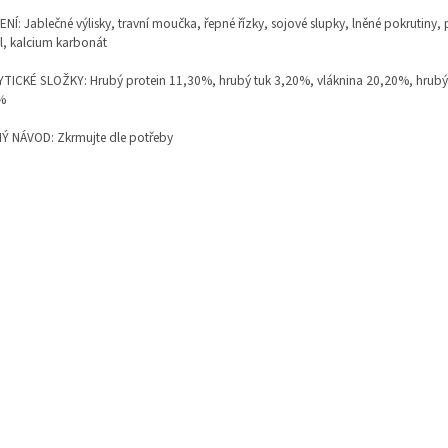
NÍ: Jablečné výlisky, travní moučka, řepné řízky, sojové slupky, lněné pokrutiny,
l, kalcium karbonát
TICKÉ SLOŽKY: Hrubý protein 11,30%, hrubý tuk 3,20%, vláknina 20,20%, hrub
%
Ý NÁVOD: Zkrmujte dle potřeby