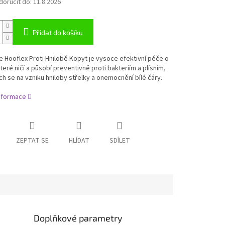
oručit do:
11.8.2026
Přidat do košíku
 Hooflex Proti Hnilobě Kopyt je vysoce efektivní péče o
teré ničí a působí preventivně proti bakteriím a plísním,
ích se na vzniku hniloby střelky a onemocnění bílé čáry.
informace
ZEPTAT SE
HLÍDAT
SDÍLET
Doplňkové parametry