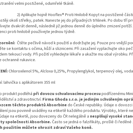
stranění velmi postižené, odumřelé tkáně.
plikujte hojně Hooflex® Proti Hnilobě Kopyt na postižené části 
stěji okolí střelky, patek. Naneste jej do případných trhlinek. Po dobu tří p
ívejte dvakrát denně, následně již jednou denně do úplného zmizení potíží.
enci proti hnilobě používejte jednou týdně.
zornění:
Čtěte pečlivě návod k použití a dodržujte jej. Pouze pro vnější pou
te se kontaktu s očima, kůží a sliznicemi. Při zasažení vyplachujte oko peč
dem tekoucí vody. Při požití vyhledejte lékaře a ukažte mu obal výrobku. Př
e ochranné rukavice.
ENÍ:
Chloroxilenol 5%, Alcloxa 0,25%, Propylenglykol, terpenový olej, voda
í: lahvička s aplikátorem 355 ml
o produkt podléhá
při dovozu schvalovacímu procesu
podřízenému Min
dělství a zdravotnictví.
Firma Ghoda s.r.o. je
jediným schváleným opr
zcem těchto produktů Absorbine
do České republiky. Údaje o dovozci 
álení jsou povinně uváděny na etiketě každého produktu. Výrobky, které n
 údaje na etiketě, jsou dovezeny do ČR nelegálně a
nesplňují vysoké sta
ity společnosti Absorbine.
Často se jedná o falzifikáty, prošlé či ředěné 
ch použitím můžete ohrozit zdraví Vašeho koně.