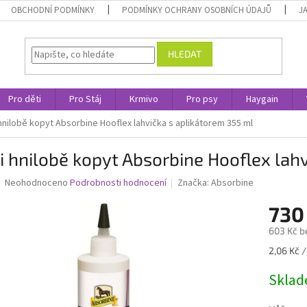
OBCHODNÍ PODMÍNKY
PODMÍNKY OCHRANY OSOBNÍCH ÚDAJŮ
J
HLEDAT
Pro děti
Pro Stáj
Krmivo
Pro psy
Haygain
 hnilobě kopyt Absorbine Hooflex lahvička s aplikátorem 355 ml
i hnilobě kopyt Absorbine Hooflex lah
Průměrné
Neohodnoceno
Podrobnosti hodnocení
Značka:
Absorbine
hodnocení
produktu
730
je
603 Kč b
0,0
z
Měrná
2,06 Kč /
5
cena:
hvězdiček.
Skla