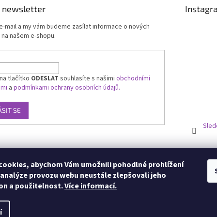
 newsletter
Instagr
 e-mail a my vám budeme zasílat informace o nových
 na našem e-shopu.
na tlačítko
ODESLAT
souhlasíte s našimi
obchodními
ami
a
podmínkami ochrany osobních údajů.
ÁSIT SE
Sled
ookies, abychom Vám umožnili pohodlné prohlížení
 analýze provozu webu neustále zlepšovali jeho
on a použitelnost.
Více informací.
í
zena.