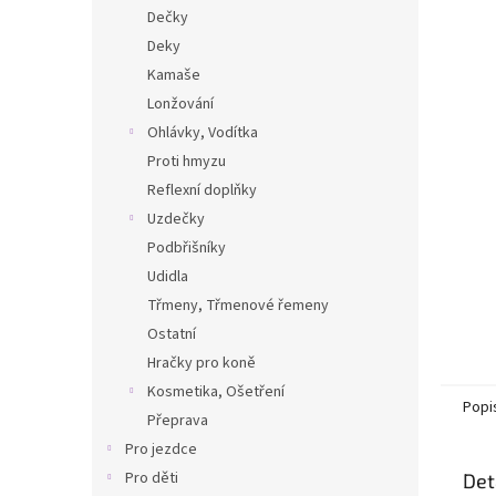
n
Dečky
e
Deky
l
Kamaše
Lonžování
Ohlávky, Vodítka
Proti hmyzu
Reflexní doplňky
Uzdečky
Podbřišníky
Udidla
Třmeny, Třmenové řemeny
Ostatní
Hračky pro koně
Kosmetika, Ošetření
Popi
Přeprava
Pro jezdce
Pro děti
Det