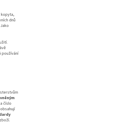
kopyta,
rvních dnů
 Jako
žití.
livě
i používání
isterstvům
ávněným
a číslo
eobsahují
ndardy
zboží.