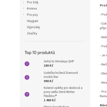
Pro Stáj
Prot
Krmivo
- Po
Pro psy
Haygain
- Úz
Výprodej
příp
Značky
- Ne
- Po
Top 10 produktů
- Je
Solný liz Himalaya QHP
- Ne
180 Kč
Uzdečka kožená Diamond
- El
modrá Star
998 Kč
- Ne
Kolenní opěrky pro skoková a
- Pr
pony sedla černé Wintec
Flexibloc®
Rem
1 480 Kč
Návo