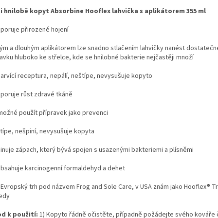
i hnilobě kopyt Absorbine Hooflex lahvička s aplikátorem 355 ml
dporuje přirozené hojení
kým a dlouhým aplikátorem lze snadno stlačením lahvičky nanést dostateč
ravku hluboko ke střelce, kde se hnilobné bakterie nejčastěji množí
barvící receptura, nepálí, neštípe, nevysušuje kopyto
dporuje růst zdravé tkáně
 možné použít přípravek jako prevenci
štípe, nešpiní, nevysušuje kopyta
iminuje zápach, který bývá spojen s usazenými bakteriemi a plísněmi
obsahuje karcinogenní formaldehyd a dehet
o Evropský trh pod názvem Frog and Sole Care, v USA znám jako Hooflex® T
edy
d k použití:
1) Kopyto řádně očistěte, případně požádejte svého kováře č