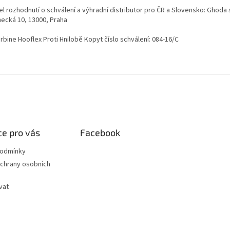
el rozhodnutí o schválení a výhradní distributor pro ČR a Slovensko: Ghoda s.
necká 10, 13000, Praha
bine Hooflex Proti Hnilobě Kopyt číslo schválení: 084-16/C
e pro vás
Facebook
podmínky
chrany osobních
vat