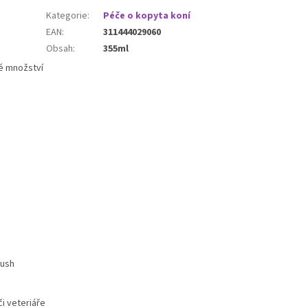
Kategorie
:
Péče o kopyta koní
EAN
:
311444029060
Obsah
:
355ml
né množství
rush
i veteriáře