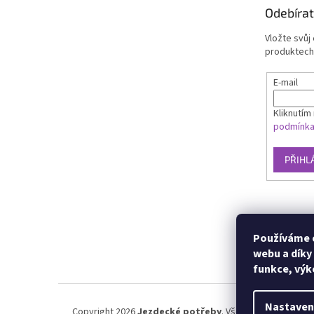
Odebírat
Vložte svůj
produktech
E-mail
Kliknutím 
podmínk
PŘIHL
Používáme c
webu a díky
funkce, výk
Nastaven
Copyright 2026
Jezdecké potřeby
. Všechna práva vyhra