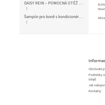
DAISY REIN – POMOCNÁ OTĚŽ PROTI STAHOVÁNÍ HLAVY DOLŮ ČERNÁ SHIRES
Držit
|
Husi
Hodnocení produktu je 5 z 5 hvězdiček.
Šampón pro koně s kondicionérem 500ml Waldhausen
Absor
|
Hodnocení produktu je 5 z 5 hvězdiček.
Z
á
p
a
t
Informac
í
Obchodní 
Podmínky o
údajů
Jak nakupo
Kontakty