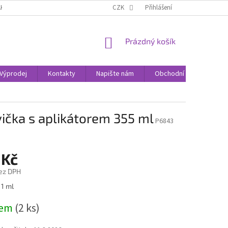
AK NAKUPOVAT
KONTAKTY
CZK
Přihlášení
NÁKUPNÍ
Prázdný košík
KOŠÍK
Výprodej
Kontakty
Napište nám
Obchodní podmínky
vička s aplikátorem 355 ml
P6843
 Kč
ez DPH
 1 ml
dem
(2 ks)