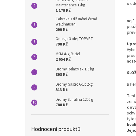
Fitmin Dog Medium
o od
Maintenance 12kg
1 179 Kč
2) A
Čabraka s třásněmi černá
nejča
Waldhausen
použ
299 Kč
prev
Omega-3 olej TOPVET
Upo
798 Kč
Vyhně
MSM 4kg Stiefel
prou
2 654 Kč
nost
Dromy RelaxMax 1,5 kg
SLOŽ
898 Kč
Balen
Dromy GastroAkut 2kg
513 Kč
Tent
Dromy Spirulina 1200 g
země
788 Kč
dovo
schv
tyto
kval
Hodnocení produktů
Jeji