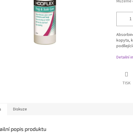
Můžeme d
Absorbine
kopyta, k
podílejíc
Detailní 
TISK
s
Diskuze
ailní popis produktu