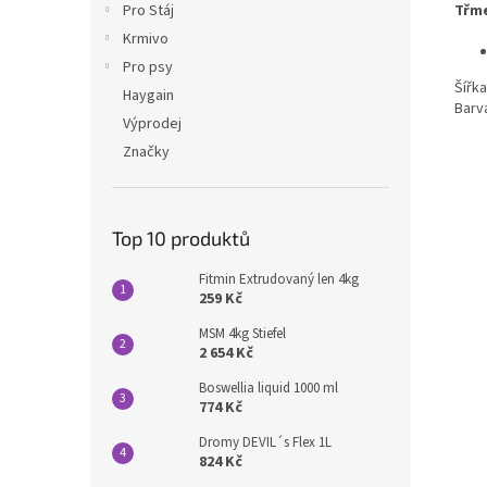
Třme
Pro Stáj
Krmivo
Pro psy
Šířka
Haygain
Barv
Výprodej
Značky
Top 10 produktů
Fitmin Extrudovaný len 4kg
259 Kč
MSM 4kg Stiefel
2 654 Kč
Boswellia liquid 1000 ml
774 Kč
Dromy DEVIL´s Flex 1L
824 Kč