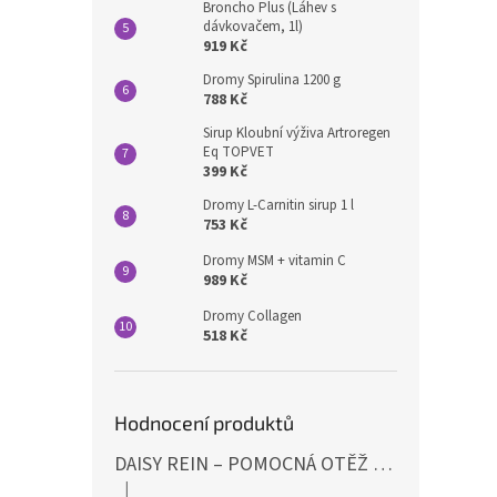
Broncho Plus (Láhev s
dávkovačem, 1l)
919 Kč
Dromy Spirulina 1200 g
788 Kč
Sirup Kloubní výživa Artroregen
Eq TOPVET
399 Kč
Dromy L-Carnitin sirup 1 l
753 Kč
Dromy MSM + vitamin C
989 Kč
Dromy Collagen
518 Kč
Hodnocení produktů
DAISY REIN – POMOCNÁ OTĚŽ PROTI STAHOVÁNÍ HLAVY DOLŮ ČERNÁ SHIRES
|
Hodnocení produktu je 5 z 5 hvězdiček.