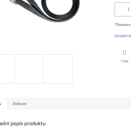
Třmenové
Detailní 
TISK
s
Diskuze
ailní popis produktu