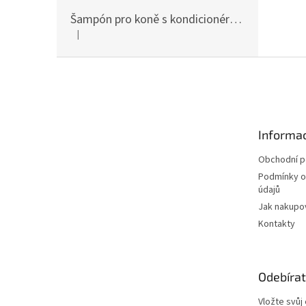
Šampón pro koně s kondicionérem 500ml Waldhausen
|
Hodnocení produktu je 5 z 5 hvězdiček.
Z
á
p
a
t
Informac
í
Obchodní 
Podmínky o
údajů
Jak nakupo
Kontakty
Odebírat
Vložte svůj