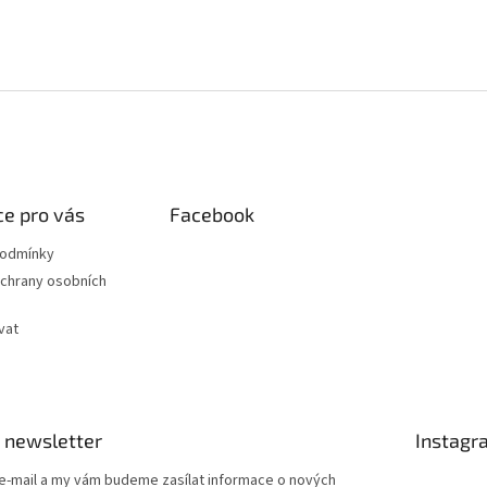
e pro vás
Facebook
podmínky
chrany osobních
vat
 newsletter
Instagr
 e-mail a my vám budeme zasílat informace o nových