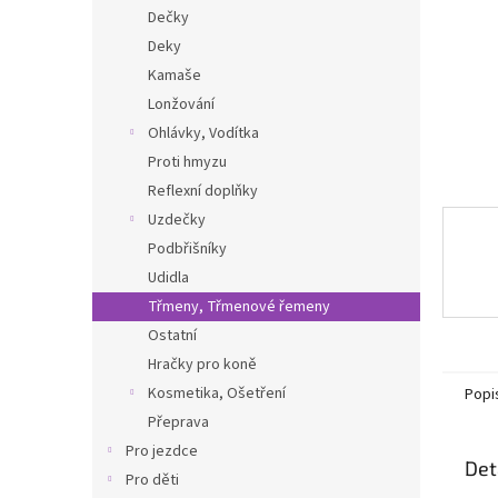
n
Dečky
e
Deky
l
Kamaše
Lonžování
Ohlávky, Vodítka
Proti hmyzu
Reflexní doplňky
Uzdečky
Podbřišníky
Udidla
Třmeny, Třmenové řemeny
Ostatní
Hračky pro koně
Kosmetika, Ošetření
Popi
Přeprava
Pro jezdce
Det
Pro děti