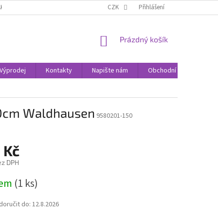
AK NAKUPOVAT
KONTAKTY
CZK
Přihlášení
NÁKUPNÍ
Prázdný košík
KOŠÍK
Výprodej
Kontakty
Napište nám
Obchodní podmínky
50cm Waldhausen
9580201-150
 Kč
ez DPH
dem
(1 ks)
oručit do:
12.8.2026