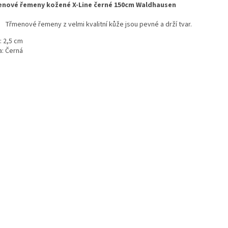
nové řemeny kožené X-Line černé 150cm Waldhausen
Třmenové řemeny z velmi kvalitní kůže jsou pevné a drží tvar.
: 2,5 cm
a: Černá