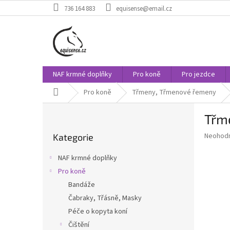
Přejít
736 164 883
equisense@email.cz
na
obsah
NAF krmné doplňky
Pro koně
Pro jezdce
Domů
Pro koně
Třmeny, Třmenové řemeny
P
Třm
o
Přeskočit
s
Průměr
Neohod
Kategorie
kategorie
t
hodnoce
r
produkt
NAF krmné doplňky
a
je
Pro koně
0,0
n
z
Bandáže
n
5
í
Čabraky, Třásně, Masky
hvězdič
p
Péče o kopyta koní
a
Čištění