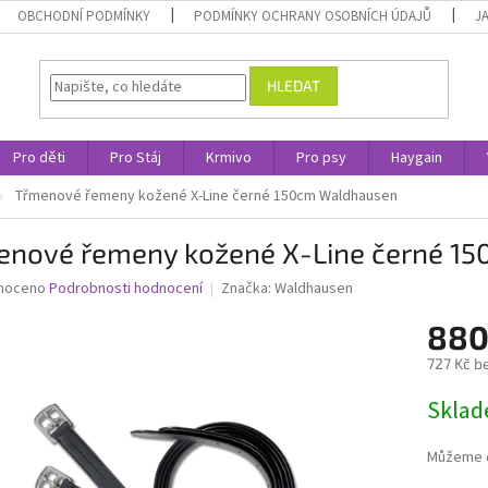
OBCHODNÍ PODMÍNKY
PODMÍNKY OCHRANY OSOBNÍCH ÚDAJŮ
J
HLEDAT
Pro děti
Pro Stáj
Krmivo
Pro psy
Haygain
Třmenové řemeny kožené X-Line černé 150cm Waldhausen
enové řemeny kožené X-Line černé 1
né
noceno
Podrobnosti hodnocení
Značka:
Waldhausen
ní
880
u
727 Kč b
Měrná
Skla
cena:
ek.
Můžeme d