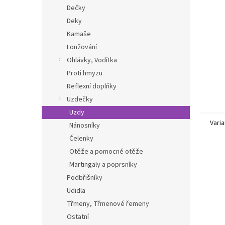
n
Dečky
e
Deky
l
Kamaše
Lonžování
Ohlávky, Vodítka
Proti hmyzu
Reflexní doplňky
Uzdečky
Uzdy
Varia
Nánosníky
Čelenky
Otěže a pomocné otěže
Martingaly a poprsníky
Podbřišníky
Udidla
Třmeny, Třmenové řemeny
Ostatní