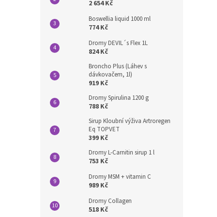
2 654 Kč
Boswellia liquid 1000 ml
774 Kč
Dromy DEVIL´s Flex 1L
824 Kč
Broncho Plus (Láhev s
dávkovačem, 1l)
919 Kč
Dromy Spirulina 1200 g
788 Kč
Sirup Kloubní výživa Artroregen
Eq TOPVET
399 Kč
Dromy L-Carnitin sirup 1 l
753 Kč
Dromy MSM + vitamin C
989 Kč
Dromy Collagen
518 Kč