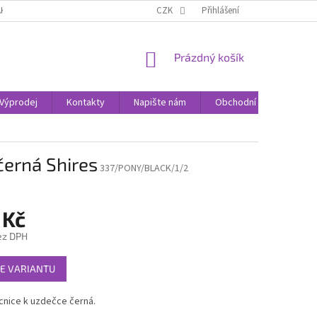
AK NAKUPOVAT
KONTAKTY
CZK
Přihlášení
NÁKUPNÍ
Prázdný košík
KOŠÍK
Výprodej
Kontakty
Napište nám
Obchodní podmínky
černá Shires
337/PONY/BLACK/1/2
 Kč
ez DPH
E VARIANTU
cnice k uzdečce černá.