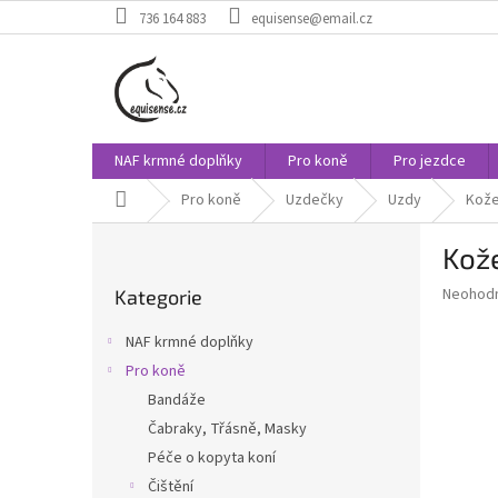
Přejít
736 164 883
equisense@email.cz
na
obsah
NAF krmné doplňky
Pro koně
Pro jezdce
Domů
Pro koně
Uzdečky
Uzdy
Kože
P
Kože
o
Přeskočit
s
Průměr
Neohod
Kategorie
kategorie
t
hodnoce
r
produkt
NAF krmné doplňky
a
je
Pro koně
0,0
n
z
Bandáže
n
5
í
Čabraky, Třásně, Masky
hvězdič
p
Péče o kopyta koní
a
Čištění