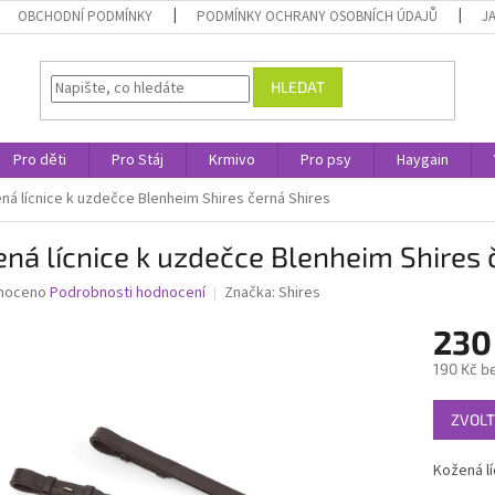
OBCHODNÍ PODMÍNKY
PODMÍNKY OCHRANY OSOBNÍCH ÚDAJŮ
J
HLEDAT
Pro děti
Pro Stáj
Krmivo
Pro psy
Haygain
ná lícnice k uzdečce Blenheim Shires černá Shires
ná lícnice k uzdečce Blenheim Shires 
né
noceno
Podrobnosti hodnocení
Značka:
Shires
ní
230
u
190 Kč b
Měrná
ZVOLT
cena:
ek.
Kožená lí