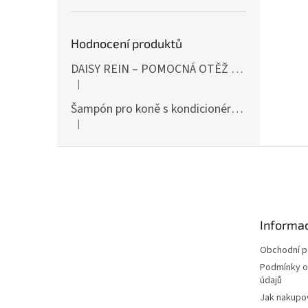
Hodnocení produktů
DAISY REIN – POMOCNÁ OTĚŽ PROTI STAHOVÁNÍ HLAVY DOLŮ ČERNÁ SHIRES
|
Hodnocení produktu je 5 z 5 hvězdiček.
Šampón pro koně s kondicionérem 500ml Waldhausen
|
Hodnocení produktu je 5 z 5 hvězdiček.
Z
á
p
a
t
Informac
í
Obchodní 
Podmínky o
údajů
Jak nakupo