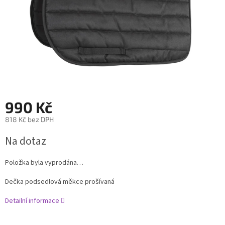
990 Kč
818 Kč bez DPH
Měrná
Na dotaz
cena:
Položka byla vyprodána…
Dečka podsedlová měkce prošívaná
Detailní informace