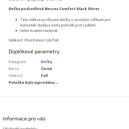
Dečka podsedlová Wessex Comfort black Shires
Tato měkce prošívaná dečka s vysokým střihem pro
kohoutek dodává extra pohodlí pod sedlem.
Velmi kvalitní materiál.
Velikost: Všestranná Cob/Full
Doplňkové parametry
Kategorie
:
Dečky
Barva
:
Černá
Velikost
:
Full
Položka byla vyprodána…
Z
á
p
a
Informace pro vás
t