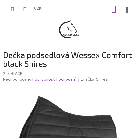
Přejít
NÁKUP
na
CZK
obsah
KOŠÍK
Dečka podsedlová Wessex Comfort
black Shires
218-BLACK
Průměrné
Neohodnoceno
Podrobnosti hodnocení
Značka:
Shires
hodnocení
produktu
je
0,0
z
5
hvězdiček.