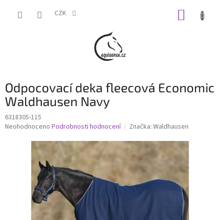
Přejít
NÁKUP
na
CZK
obsah
KOŠÍK
Odpocovací deka fleecová Economic
Waldhausen Navy
6318305-115
Průměrné
Neohodnoceno
Podrobnosti hodnocení
Značka:
Waldhausen
hodnocení
produktu
je
0,0
z
5
hvězdiček.