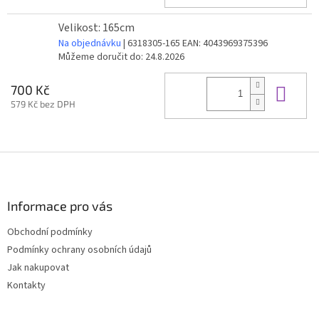
Velikost: 165cm
Na objednávku
| 6318305-165
EAN:
4043969375396
Můžeme doručit do:
24.8.2026
Do 
700 Kč
579 Kč bez DPH
Z
á
p
a
Informace pro vás
t
Obchodní podmínky
í
Podmínky ochrany osobních údajů
Jak nakupovat
Kontakty