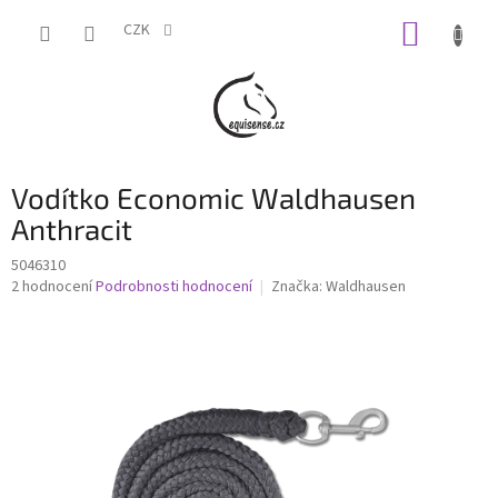
Přejít
NÁKUP
na
CZK
obsah
KOŠÍK
Vodítko Economic Waldhausen
Anthracit
5046310
Průměrné
2 hodnocení
Podrobnosti hodnocení
Značka:
Waldhausen
hodnocení
produktu
je
5,0
z
5
hvězdiček.