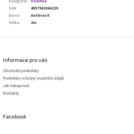
Kategorie
:
Vodítka
EAN
:
4057962066229
Barva
:
Anthracit
Délka
:
2m
Z
á
p
a
Informace pro vás
t
Obchodní podmínky
í
Podmínky ochrany osobních údajů
Jak nakupovat
Kontakty
Facebook