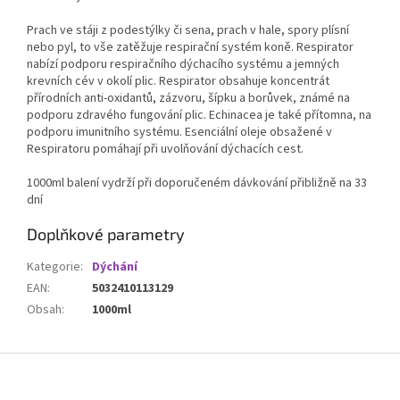
Prach ve stáji z podestýlky či sena, prach v hale, spory plísní
nebo pyl, to vše zatěžuje respirační systém koně. Respirator
nabízí podporu respiračního dýchacího systému a jemných
krevních cév v okolí plic. Respirator obsahuje koncentrát
přírodních anti-oxidantů, zázvoru, šípku a borůvek, známé na
podporu zdravého fungování plic. Echinacea je také přítomna, na
podporu imunitního systému. Esenciální oleje obsažené v
Respiratoru pomáhají při uvolňování dýchacích cest.
1000ml balení vydrží při doporučeném dávkování přibližně na 33
dní
Doplňkové parametry
Kategorie
:
Dýchání
EAN
:
5032410113129
Obsah
:
1000ml
Z
á