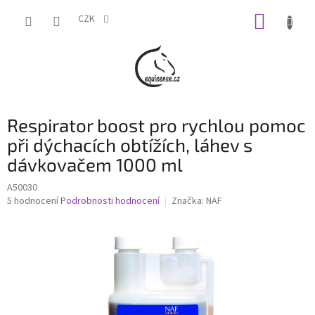
Přejít
NÁKUP
na
CZK
obsah
KOŠÍK
Respirator boost pro rychlou pomoc
při dýchacích obtížích, láhev s
dávkovačem 1000 ml
A50030
Průměrné
5 hodnocení
Podrobnosti hodnocení
Značka:
NAF
hodnocení
produktu
je
4,8
z
5
hvězdiček.