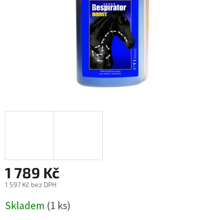
1 789 Kč
1 597 Kč bez DPH
Měrná
Skladem
(1 ks)
cena: