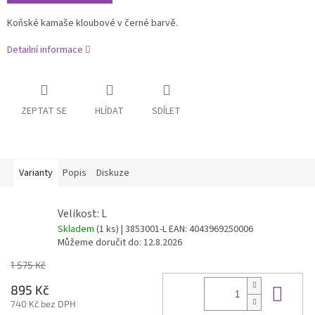
Koňské kamaše kloubové v černé barvě.
Detailní informace
ZEPTAT SE
HLÍDAT
SDÍLET
Varianty
Popis
Diskuze
Velikost: L
Skladem
(1 ks)
| 3853001-L
EAN:
4043969250006
Můžeme doručit do:
12.8.2026
1 575 Kč
Do 
895 Kč
740 Kč bez DPH