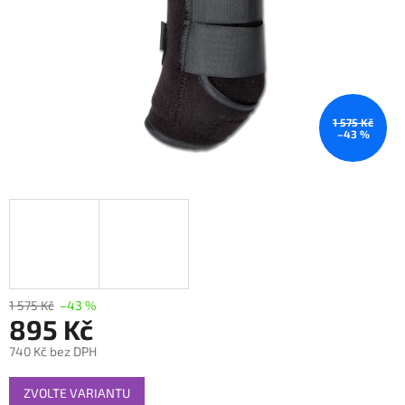
1 575 Kč
–43 %
1 575 Kč
–43 %
895 Kč
740 Kč bez DPH
Měrná
ZVOLTE VARIANTU
cena: