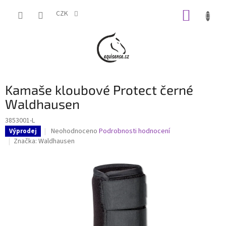
Přejít
NÁKUP
na
CZK
obsah
KOŠÍK
Kamaše kloubové Protect černé
Waldhausen
3853001-L
Průměrné
Neohodnoceno
Podrobnosti hodnocení
Výprodej
hodnocení
Značka:
Waldhausen
produktu
je
0,0
z
5
hvězdiček.