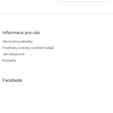
Z
á
p
a
Informace pro vás
t
Obchodní podmínky
í
Podmínky ochrany osobních údajů
Jak nakupovat
Kontakty
Facebook