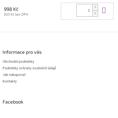
Do 
998 Kč
825 Kč bez DPH
Z
á
p
a
Informace pro vás
t
Obchodní podmínky
í
Podmínky ochrany osobních údajů
Jak nakupovat
Kontakty
Facebook