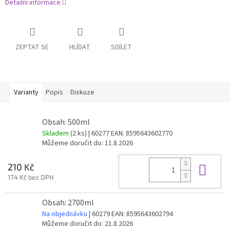
Detailní informace
ZEPTAT SE
HLÍDAT
SDÍLET
Varianty
Popis
Diskuze
Obsah: 500ml
Skladem
(2 ks)
| 60277
EAN:
8595643602770
Můžeme doručit do:
11.8.2026
Do 
210 Kč
174 Kč bez DPH
Obsah: 2700ml
Na objednávku
| 60279
EAN:
8595643602794
Můžeme doručit do:
21.8.2026