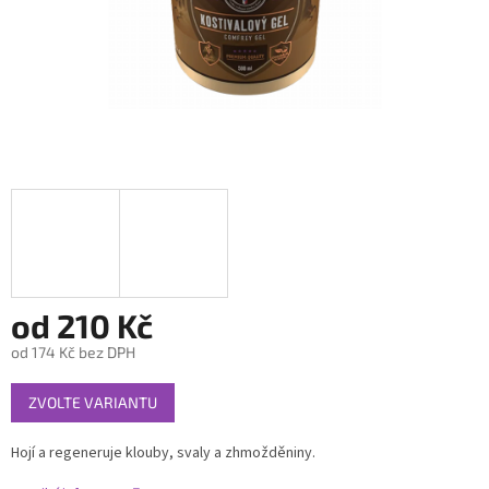
od
210 Kč
od
174 Kč
bez DPH
Měrná
ZVOLTE VARIANTU
cena:
Hojí a regeneruje klouby, svaly a zhmožděniny.