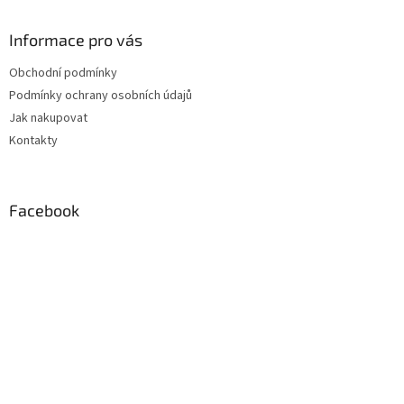
á
p
a
Informace pro vás
t
Obchodní podmínky
í
Podmínky ochrany osobních údajů
Jak nakupovat
Kontakty
Facebook