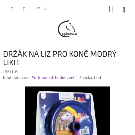
Přejít
NÁKUP
na
CZK
obsah
KOŠÍK
DRŽÁK NA LIZ PRO KONĚ MODRÝ
LIKIT
1561105
Průměrné
Neohodnoceno
Podrobnosti hodnocení
Značka:
Likit
hodnocení
produktu
je
0,0
z
5
hvězdiček.