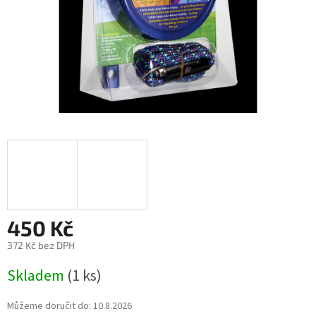
450 Kč
372 Kč bez DPH
Měrná
Skladem
(1 ks)
cena:
Můžeme doručit do:
10.8.2026