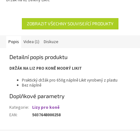
Držák na liz zelený Likit.
ZOBRAZIT VŠECHNY SOUVISEJÍCÍ PRODUKTY
Popis
Videa (1)
Diskuze
Detailní popis produktu
DRŽÁK NA LIZ PRO KONĚ MODRÝ LIKIT
Praktický držák pro 650g náplně Likit vyrobený z plastu
Bez náplně
Doplňkové parametry
Kategorie
:
Lizy pro koně
EAN
:
5037648000258
Z