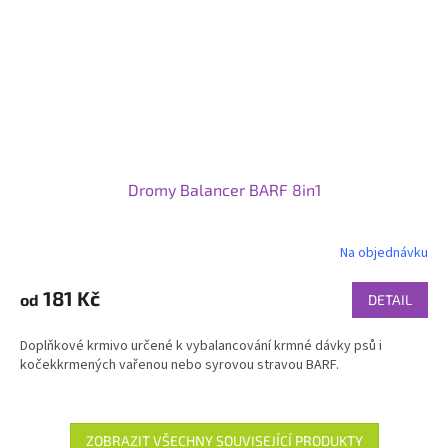
Dromy Balancer BARF 8in1
Na objednávku
181 Kč
od
DETAIL
Doplňkové krmivo určené k vybalancování krmné dávky psů i
kočekkrmených vařenou nebo syrovou stravou BARF.
ZOBRAZIT VŠECHNY SOUVISEJÍCÍ PRODUKTY