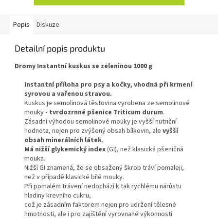
Popis
Diskuze
Detailní popis produktu
Dromy Instantní kuskus se zeleninou 1000 g
Instantní příloha pro psy a kočky, vhodná při krmení
syrovou a vařenou stravou.
Kuskus je semolinová těstovina vyrobena ze semolinové
mouky
- tvrdozrnné pšenice Triticum durum
.
Zásadní výhodou semolinové mouky je vyšší nutriční
hodnota, nejen pro zvýšený obsah bílkovin, ale
vyšší
obsah minerálních látek
.
Má nižší glykemický index
(GI), než klasická pšeničná
mouka.
Nižší GI znamená, že se obsažený škrob tráví pomaleji,
než v případě klasické bílé mouky.
Při pomalém trávení nedochází k tak rychlému nárůstu
hladiny krevního cukru,
což je zásadním faktorem nejen pro udržení tělesné
hmotnosti, ale i pro zajištění vyrovnané výkonnosti