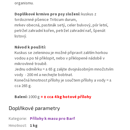
organismu.
Doplňkové krmivo pro psy složení:
kuskus z
tvrdozrnné pšenice Triticum durum,
mrkev obecná, pastinák setý, celer bulvový, pór letní,
petržel zahradní kořen, petržel zahradní nať, špenát
listový.
Návod k použití:
Kuskus se zeleninou je možné připravit zalitím horkou
vodou a po té přiklopit, nebo v přiklopené nádobě v
mikrovlnné troubě.
Jednu odměrku = ± 65 g zalijte dvojnásobným množstvím
vody - 200 ml a nechejte bobtnat.
Konečná hmotnost přílohy je součtem přílohy a vody = ±
cca 265 g.
Balení:
1000 g
= ± cca 4 kg hotové přílohy
Doplňkové parametry
Kategorie
:
Přílohy k masu pro Barf
Hmotnost
:
1 kg