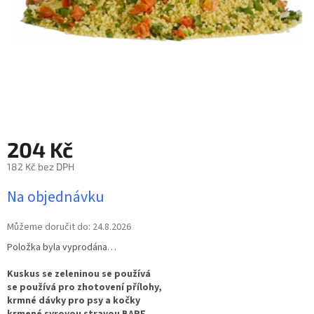
204 Kč
182 Kč bez DPH
Měrná
Na objednávku
cena:
Můžeme doručit do:
24.8.2026
Položka byla vyprodána…
Kuskus se zeleninou se používá
se používá pro zhotovení přílohy,
krmné dávky pro psy a kočky