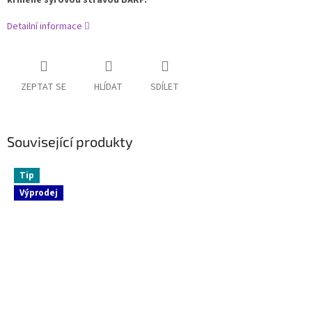
krmené syrovou stravou BARF.
Detailní informace
ZEPTAT SE
HLÍDAT
SDÍLET
Související produkty
Tip
Výprodej