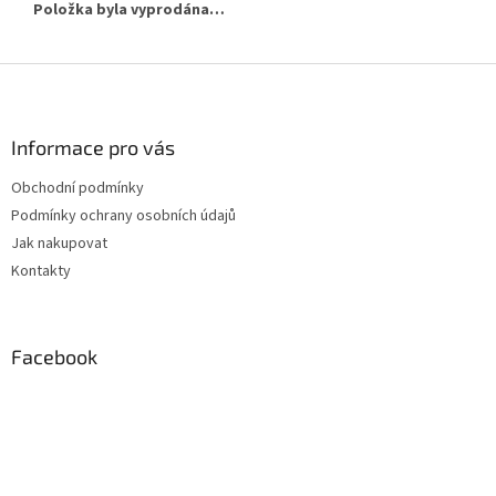
Položka byla vyprodána…
Z
á
p
a
Informace pro vás
t
Obchodní podmínky
í
Podmínky ochrany osobních údajů
Jak nakupovat
Kontakty
Facebook