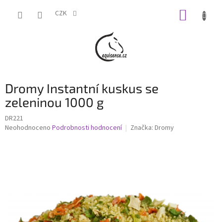
Přejít
NÁKUP
na
CZK
obsah
KOŠÍK
Dromy Instantní kuskus se
zeleninou 1000 g
DR221
Průměrné
Neohodnoceno
Podrobnosti hodnocení
Značka:
Dromy
hodnocení
produktu
je
0,0
z
5
hvězdiček.